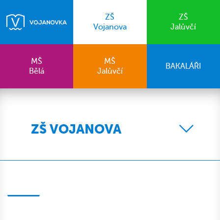
ZŠ
ZŠ
Vojanova
Jalůvčí
MŠ
MŠ
BAKALÁŘI
Bělá
Jalůvčí
ZŠ VOJANOVA