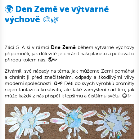
🌍 Den Země ve výtvarné
výchově 🎨🌿
Žáci 5. A si v rámci
Dne Země
během výtvarné výchovy
připomněli, jak důležité je chránit naši planetu a pečovat o
přírodu kolem nás. 🌎💚
Ztvárnili své nápady na téma, jak můžeme Zemi pomáhat
a chránit ji před znečištěním, odpady a škodlivými vlivy
moderní společnosti. ♻️🌱 Děti do svých výrobků promítly
nejen fantazii a kreativitu, ale také zamyšlení nad tím, jak
může každý z nás přispět k lepšímu a čistšímu světu. 😊✨