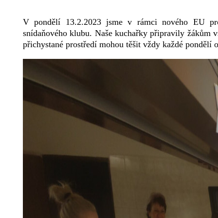
V pondělí 13.2.2023 jsme v rámci nového EU proj
snídaňového klubu. Naše kuchařky připravily žákům vs
přichystané prostředí mohou těšit vždy každé pondělí od