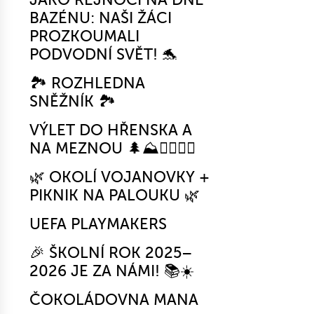
BAZÉNU: NAŠI ŽÁCI
PROZKOUMALI
PODVODNÍ SVĚT! 🐬
🏞️ ROZHLEDNA
SNĚŽNÍK 🏞️
VÝLET DO HŘENSKA A
NA MEZNOU 🌲⛰️🚶‍♂️🚶‍♀️
🌿 OKOLÍ VOJANOVKY +
PIKNIK NA PALOUKU 🌿
UEFA PLAYMAKERS
🎉 ŠKOLNÍ ROK 2025–
2026 JE ZA NÁMI! 📚☀️
ČOKOLÁDOVNA MANA