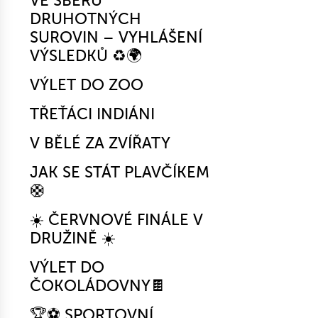
VE SBĚRU
DRUHOTNÝCH
SUROVIN – VYHLÁŠENÍ
VÝSLEDKŮ ♻️🌍
VÝLET DO ZOO
TŘEŤÁCI INDIÁNI
V BĚLÉ ZA ZVÍŘATY
JAK SE STÁT PLAVČÍKEM
🛟
☀️ ČERVNOVÉ FINÁLE V
DRUŽINĚ ☀️
VÝLET DO
ČOKOLÁDOVNY🍫
🏆⚽ SPORTOVNÍ