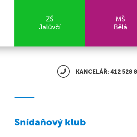
ZŠ
MŠ
Jalůvčí
Bělá
KANCELÁŘ: 412 528 8
Snídaňový klub