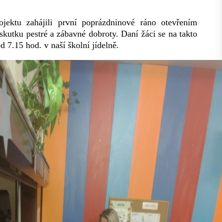
ektu zahájili první poprázdninové ráno otevřením
kutku pestré a zábavné dobroty. Daní žáci se na takto
 7.15 hod. v naší školní jídelně.