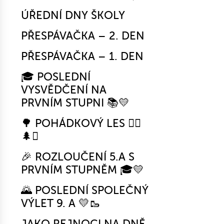
ÚŘEDNÍ DNY ŠKOLY
PŘESPÁVAČKA – 2. DEN
PŘESPÁVAČKA – 1. DEN
🎓 POSLEDNÍ
VYSVĚDČENÍ NA
PRVNÍM STUPNI 📚💛
🌳 POHÁDKOVÝ LES 🧚‍♀️
🌲✨
🎉 ROZLOUČENÍ 5.A S
PRVNÍM STUPNĚM 🎓💛
🌄 POSLEDNÍ SPOLEČNÝ
VÝLET 9. A 💛🥾
JAKO REJNOCI NA DNĚ