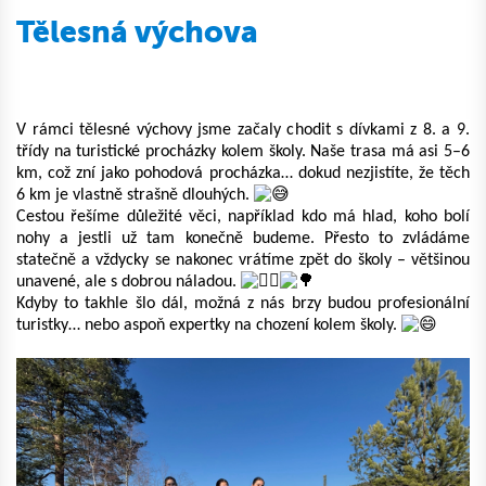
Tělesná výchova
V rámci tělesné výchovy jsme začaly chodit s dívkami z 8. a 9. 
třídy na turistické procházky kolem školy. Naše trasa má asi 5–6 
km, což zní jako pohodová procházka… dokud nezjistíte, že těch 
6 km je vlastně strašně dlouhých. 
Cestou řešíme důležité věci, například kdo má hlad, koho bolí 
nohy a jestli už tam konečně budeme. Přesto to zvládáme 
statečně a vždycky se nakonec vrátíme zpět do školy – většinou 
unavené, ale s dobrou náladou. 
Kdyby to takhle šlo dál, možná z nás brzy budou profesionální 
turistky… nebo aspoň expertky na chození kolem školy. 