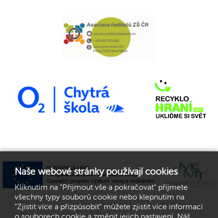
Naše webové stránky používají cookies
Kliknutím na "Přijmout vše a pokračovat" přijmete
všechny typy souborů cookie nebo klepnutím na
"Zjistit více a přizpůsobit" můžete zjistit více informací
o souborech cookie a změnit jejich nastavení. Náš