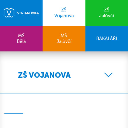
ZŠ
ZŠ
Vojanova
Jalůvčí
MŠ
MŠ
BAKALÁŘI
Bělá
Jalůvčí
ZŠ VOJANOVA