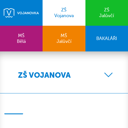
ZŠ
ZŠ
Vojanova
Jalůvčí
MŠ
MŠ
BAKALÁŘI
Bělá
Jalůvčí
ZŠ VOJANOVA