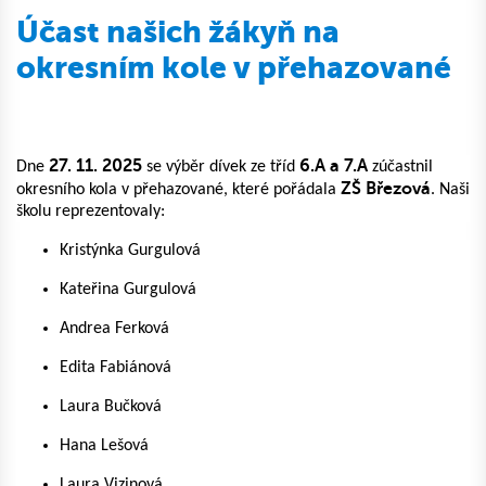
Účast našich žákyň na
okresním kole v přehazované
27. 11. 2025
6.A a 7.A
Dne
se výběr dívek ze tříd
zúčastnil
ZŠ Březová
okresního kola v přehazované, které pořádala
. Naši
školu reprezentovaly:
Kristýnka Gurgulová
Kateřina Gurgulová
Andrea Ferková
Edita Fabiánová
Laura Bučková
Hana Lešová
Laura Vizinová