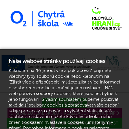
Naše webové stránky používají cookies
Kliknutím na "Přijmout vše a pokračovat" přijmete
všechny typy souborů cookie nebo klepnutím na
"Zjistit více a přizpůsobit" můžete zjistit více informací
o souborech cookie a změnit jejich nastavení. Náš
web používá soubory cookies, které jsou nezbytné k
jeho fungování. S vaším souhlasem budeme používat
RYCHLÝ KONTAKT
také další soubory cookies a zpracovávat vaše osobní
údaje pro analýzu chování a vytváření statistik. Váš
DIGITALIZUJEME ŠKOLU - REALIZACE INVESTICE NPO
souhlas a nastavení můžete kdykoliv odvolat nebo
změnit odkazem "Nastavení cookies" umístěným v
GDPR
PROHLÁŠENÍ O PŘÍSTUPNOSTI
zápatí. Podrobné informace o cookies naleznete