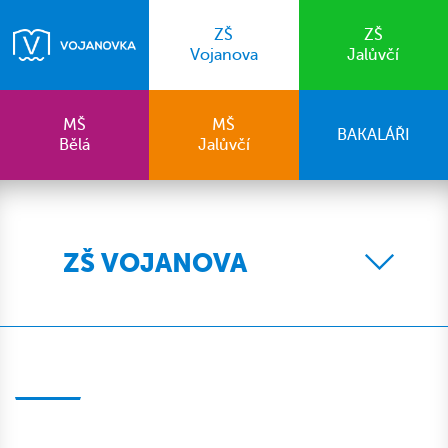
ZŠ
ZŠ
Vojanova
Jalůvčí
MŠ
MŠ
BAKALÁŘI
Bělá
Jalůvčí
ZŠ VOJANOVA