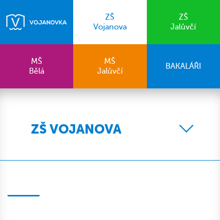
ZŠ
ZŠ
Vojanova
Jalůvčí
MŠ
MŠ
BAKALÁŘI
Bělá
Jalůvčí
ZŠ VOJANOVA