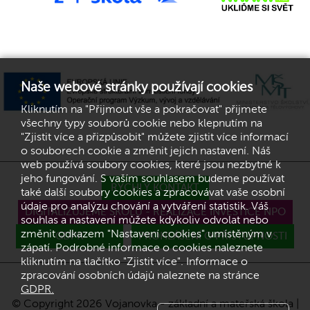
Naše webové stránky používají cookies
Kliknutím na "Přijmout vše a pokračovat" přijmete
všechny typy souborů cookie nebo klepnutím na
"Zjistit více a přizpůsobit" můžete zjistit více informací
o souborech cookie a změnit jejich nastavení. Náš
web používá soubory cookies, které jsou nezbytné k
jeho fungování. S vaším souhlasem budeme používat
RYCHLÝ KONTAKT
také další soubory cookies a zpracovávat vaše osobní
údaje pro analýzu chování a vytváření statistik. Váš
DIGITALIZUJEME ŠKOLU - REALIZACE INVESTICE NPO
souhlas a nastavení můžete kdykoliv odvolat nebo
změnit odkazem "Nastavení cookies" umístěným v
GDPR
PROHLÁŠENÍ O PŘÍSTUPNOSTI
zápatí. Podrobné informace o cookies naleznete
kliknutím na tlačítko "Zjistit více". Informace o
zpracování osobních údajů naleznete na stránce
GDPR.
© Copyright 2026 Vojanovka - základní a mateřská škola |