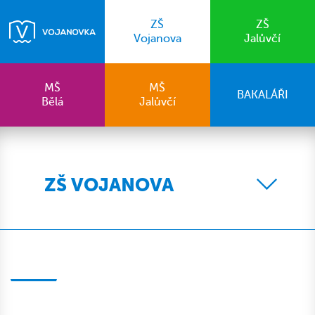
ZŠ
ZŠ
Vojanova
Jalůvčí
MŠ
MŠ
BAKALÁŘI
Bělá
Jalůvčí
ZŠ VOJANOVA