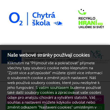
Naše webové stránky používají cookies
Kliknutím na "Přijmout vše a pokračovat" přijmete
všechny typy souborů cookie nebo klepnutím na
"Zjistit více a přizpůsobit" můžete zjistit více informací
o souborech cookie a změnit jejich nastavení. Náš
web používá soubory cookies, které jsou nezbytné k
jeho fungování. S vaším souhlasem budeme používat
RYCHLÝ KONTAKT
také další soubory cookies a zpracovávat vaše osobní
údaje pro analýzu chování a vytváření statistik. Váš
DIGITALIZUJEME ŠKOLU - REALIZACE INVESTICE NPO
souhlas a nastavení můžete kdykoliv odvolat nebo
změnit odkazem "Nastavení cookies" umístěným v
GDPR
PROHLÁŠENÍ O PŘÍSTUPNOSTI