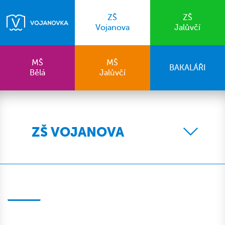
ZŠ
ZŠ
Vojanova
Jalůvčí
MŠ
MŠ
BAKALÁŘI
Bělá
Jalůvčí
ZŠ VOJANOVA