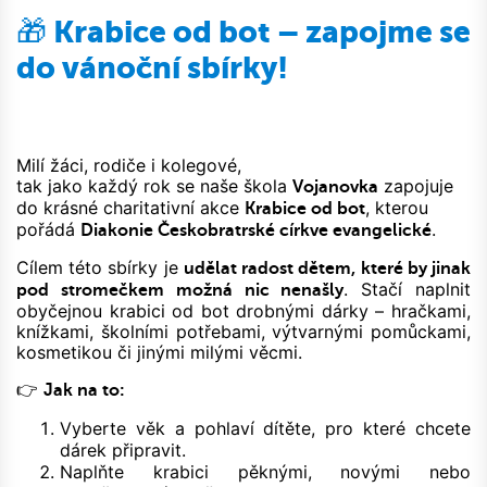
🎁 Krabice od bot – zapojme se
do vánoční sbírky!
Milí žáci, rodiče i kolegové,
tak jako každý rok se naše škola
zapojuje
Vojanovka
do krásné charitativní akce
, kterou
Krabice od bot
pořádá
.
Diakonie Českobratrské církve evangelické
Cílem této sbírky je
udělat radost dětem, které by jinak
. Stačí naplnit
pod stromečkem možná nic nenašly
obyčejnou krabici od bot drobnými dárky – hračkami,
knížkami, školními potřebami, výtvarnými pomůckami,
kosmetikou či jinými milými věcmi.
👉
Jak na to:
Vyberte věk a pohlaví dítěte, pro které chcete
dárek připravit.
Naplňte krabici pěknými, novými nebo