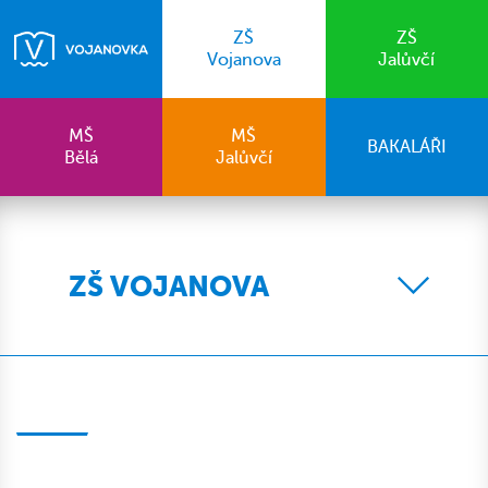
ZŠ
ZŠ
Vojanova
Jalůvčí
MŠ
MŠ
BAKALÁŘI
Bělá
Jalůvčí
ZŠ VOJANOVA