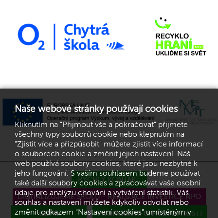
Naše webové stránky používají cookies
Kliknutím na "Přijmout vše a pokračovat" přijmete
všechny typy souborů cookie nebo klepnutím na
"Zjistit více a přizpůsobit" můžete zjistit více informací
o souborech cookie a změnit jejich nastavení. Náš
web používá soubory cookies, které jsou nezbytné k
jeho fungování. S vaším souhlasem budeme používat
RYCHLÝ KONTAKT
také další soubory cookies a zpracovávat vaše osobní
údaje pro analýzu chování a vytváření statistik. Váš
DIGITALIZUJEME ŠKOLU - REALIZACE INVESTICE NPO
souhlas a nastavení můžete kdykoliv odvolat nebo
změnit odkazem "Nastavení cookies" umístěným v
GDPR
PROHLÁŠENÍ O PŘÍSTUPNOSTI