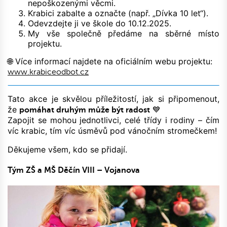
nepoškozenými věcmi.
Krabici zabalte a označte (např. „Dívka 10 let“).
Odevzdejte ji ve škole do 10.12.2025.
My vše společně předáme na sběrné místo
projektu.
🌐 Více informací najdete na oficiálním webu projektu:
www.krabiceodbot.cz
Tato akce je skvělou příležitostí, jak si připomenout,
že
💙
pomáhat druhým může být radost
Zapojit se mohou jednotlivci, celé třídy i rodiny – čím
víc krabic, tím víc úsměvů pod vánočním stromečkem!
Děkujeme všem, kdo se přidají.
Tým ZŠ a MŠ Děčín VIII – Vojanova