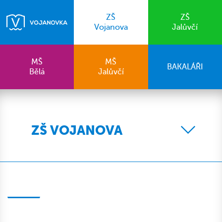
ZŠ
ZŠ
Vojanova
Jalůvčí
MŠ
MŠ
BAKALÁŘI
Bělá
Jalůvčí
ZŠ VOJANOVA