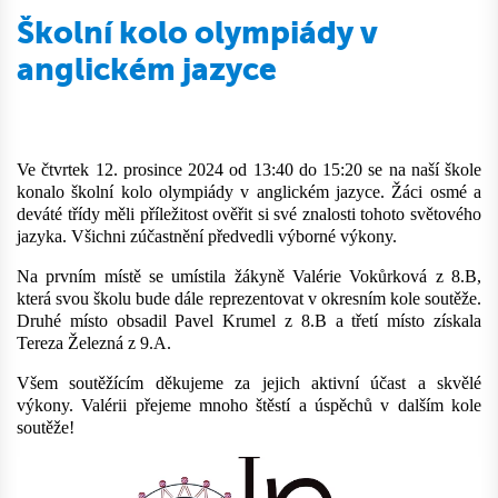
Školní kolo olympiády v
anglickém jazyce
Ve čtvrtek 12. prosince 2024 od 13:40 do 15:20 se na naší škole
konalo školní kolo olympiády v anglickém jazyce. Žáci osmé a
deváté třídy měli příležitost ověřit si své znalosti tohoto světového
jazyka. Všichni zúčastnění předvedli výborné výkony.
Na prvním místě se umístila žákyně Valérie Vokůrková z 8.B,
která svou školu bude dále reprezentovat v okresním kole soutěže.
Druhé místo obsadil Pavel Krumel z 8.B a třetí místo získala
Tereza Železná z 9.A.
Všem soutěžícím děkujeme za jejich aktivní účast a skvělé
výkony. Valérii přejeme mnoho štěstí a úspěchů v dalším kole
soutěže!