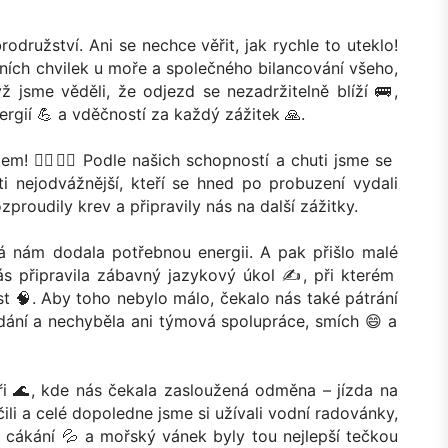
družství. Ani se nechce věřit, jak rychle to uteklo!
ních chvilek u moře a společného bilancování všeho,
 jsme věděli, že odjezd se nezadržitelně blíží 🚌,
ergií 💪 a vděčností za každý zážitek 🙏.
m! 🏃‍♀️🏊‍♂️ Podle našich schopností a chuti jsme se
 ti nejodvážnější, kteří se hned po probuzení vydali
proudily krev a připravily nás na další zážitky.
á nám dodala potřebnou energii. A pak přišlo malé
nás připravila zábavný jazykový úkol ✍️, při kterém
st 🧠. Aby toho nebylo málo, čekalo nás také pátrání
edání a nechyběla ani týmová spolupráce, smích 😄 a
i 🌊, kde nás čekala zasloužená odměna – jízda na
jčili a celé dopoledne jsme si užívali vodní radovánky,
, cákání 💦 a mořský vánek byly tou nejlepší tečkou