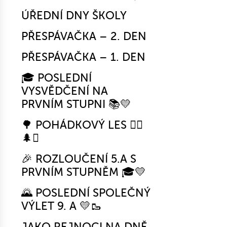
ÚŘEDNÍ DNY ŠKOLY
PŘESPÁVAČKA – 2. DEN
PŘESPÁVAČKA – 1. DEN
🎓 POSLEDNÍ
VYSVĚDČENÍ NA
PRVNÍM STUPNI 📚💛
🌳 POHÁDKOVÝ LES 🧚‍♀️
🌲✨
🎉 ROZLOUČENÍ 5.A S
PRVNÍM STUPNĚM 🎓💛
🌄 POSLEDNÍ SPOLEČNÝ
VÝLET 9. A 💛🥾
JAKO REJNOCI NA DNĚ