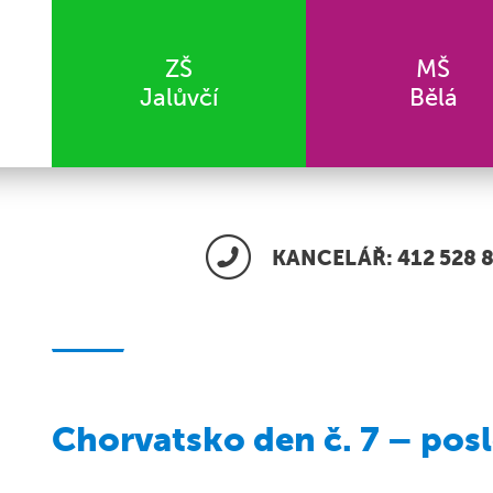
ZŠ
MŠ
Jalůvčí
Bělá
KANCELÁŘ: 412 528 8
Chorvatsko den č. 7 – posl