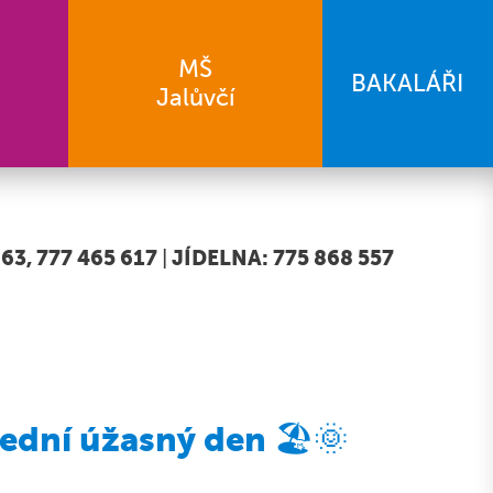
MŠ
BAKALÁŘI
Jalůvčí
63, 777 465 617
|
JÍDELNA: 775 868 557
ední úžasný den 🏖️🌞