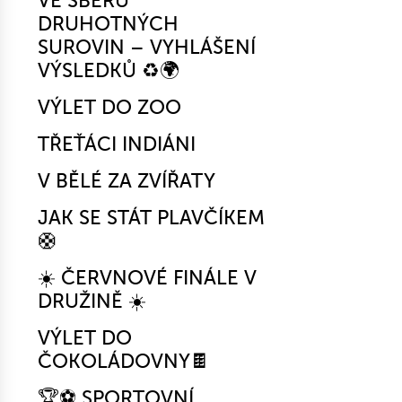
VE SBĚRU
DRUHOTNÝCH
SUROVIN – VYHLÁŠENÍ
VÝSLEDKŮ ♻️🌍
VÝLET DO ZOO
TŘEŤÁCI INDIÁNI
V BĚLÉ ZA ZVÍŘATY
JAK SE STÁT PLAVČÍKEM
🛟
☀️ ČERVNOVÉ FINÁLE V
DRUŽINĚ ☀️
VÝLET DO
ČOKOLÁDOVNY🍫
🏆⚽ SPORTOVNÍ