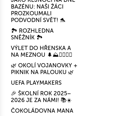
BAZÉNU: NAŠI ŽÁCI
PROZKOUMALI
PODVODNÍ SVĚT! 🐬
🏞️ ROZHLEDNA
SNĚŽNÍK 🏞️
VÝLET DO HŘENSKA A
NA MEZNOU 🌲⛰️🚶‍♂️🚶‍♀️
🌿 OKOLÍ VOJANOVKY +
PIKNIK NA PALOUKU 🌿
UEFA PLAYMAKERS
🎉 ŠKOLNÍ ROK 2025–
2026 JE ZA NÁMI! 📚☀️
ČOKOLÁDOVNA MANA