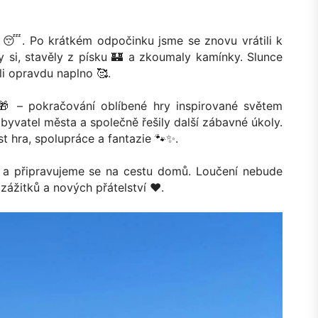
d 😴. Po krátkém odpočinku jsme se znovu vrátili k
ály si, stavěly z písku 🏰 a zkoumaly kamínky. Slunce
li opravdu naplno 🥰.
🎁 – pokračování oblíbené hry inspirované světem
obyvatel města a společně řešily další zábavné úkoly.
st hra, spolupráce a fantazie 🐾✨.
 a připravujeme se na cestu domů. Loučení nebude
ážitků a nových přátelství ❤️.