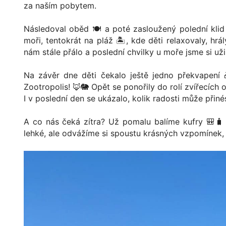
za naším pobytem.
Následoval oběd 🍽️ a poté zasloužený polední kli
moři, tentokrát na pláž 🏝️, kde děti relaxovaly, hr
nám stále přálo a poslední chvilky u moře jsme si uži
Na závěr dne děti čekalo ještě jedno překvapení 
Zootropolis! 🦊🐘 Opět se ponořily do rolí zvířecích 
I v poslední den se ukázalo, kolik radosti může přiné
A co nás čeká zítra? Už pomalu balíme kufry 🎒🧳
lehké, ale odvážíme si spoustu krásných vzpomínek, z