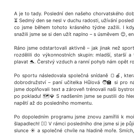
A je to tady. Poslední den našeho chorvatského dobro
⏳ Sedmý den se nesl v duchu radosti, užívání posled
co jsme během tohoto krásného týdne zažili. I když
snažili jsme se si den užít naplno – s úsměvem 😊, en
Ráno jsme odstartovali aktivně – jak jinak než sporte
rozdělili do výkonnostních skupin: mladší, starší a
plavat 🐬. Čerstvý vzduch a ranní pohyb nám opět roz
Po sportu následovala společná snídaně 🍞🍎, kter
dobrodružství – paní učitelka Hůlová 🧑‍🏫 si pro 
jsme doplňovali text a zároveň trénovali naši bystro
po pokladu! 🗺️💎 S nadšením jsme se pustili do hl
napětí až do posledního momentu.
Po dopoledním programu jsme znovu zamířili k moř
šlapadlech! 🚣‍♀️ V rámci posledního dne jsme si je pů
slunce ☀️ a společné chvíle na hladině moře. Smích