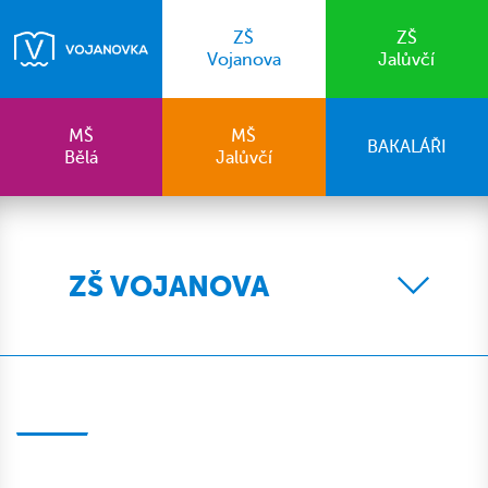
ZŠ
ZŠ
Vojanova
Jalůvčí
MŠ
MŠ
BAKALÁŘI
Bělá
Jalůvčí
ZŠ VOJANOVA