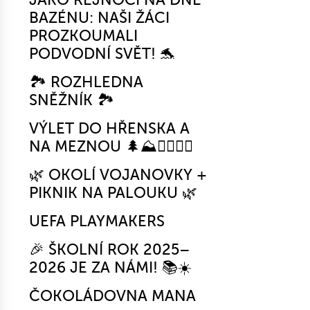
BAZÉNU: NAŠI ŽÁCI
PROZKOUMALI
PODVODNÍ SVĚT! 🐬
🏞️ ROZHLEDNA
SNĚŽNÍK 🏞️
VÝLET DO HŘENSKA A
NA MEZNOU 🌲⛰️🚶‍♂️🚶‍♀️
🌿 OKOLÍ VOJANOVKY +
PIKNIK NA PALOUKU 🌿
UEFA PLAYMAKERS
🎉 ŠKOLNÍ ROK 2025–
2026 JE ZA NÁMI! 📚☀️
ČOKOLÁDOVNA MANA