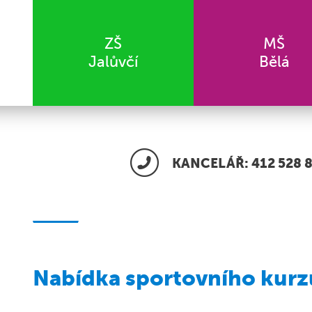
ZŠ
MŠ
Jalůvčí
Bělá
KANCELÁŘ: 412 528 8
Nabídka sportovního kurz