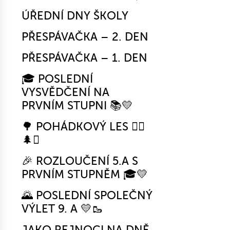
ÚŘEDNÍ DNY ŠKOLY
PŘESPÁVAČKA – 2. DEN
PŘESPÁVAČKA – 1. DEN
🎓 POSLEDNÍ
VYSVĚDČENÍ NA
PRVNÍM STUPNI 📚💛
🌳 POHÁDKOVÝ LES 🧚‍♀️
🌲✨
🎉 ROZLOUČENÍ 5.A S
PRVNÍM STUPNĚM 🎓💛
🌄 POSLEDNÍ SPOLEČNÝ
VÝLET 9. A 💛🥾
JAKO REJNOCI NA DNĚ