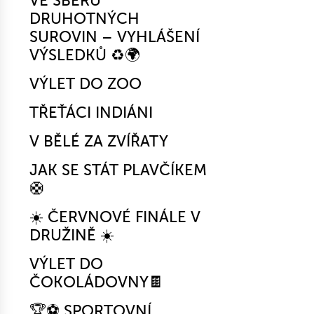
VE SBĚRU
DRUHOTNÝCH
SUROVIN – VYHLÁŠENÍ
VÝSLEDKŮ ♻️🌍
VÝLET DO ZOO
TŘEŤÁCI INDIÁNI
V BĚLÉ ZA ZVÍŘATY
JAK SE STÁT PLAVČÍKEM
🛟
☀️ ČERVNOVÉ FINÁLE V
DRUŽINĚ ☀️
VÝLET DO
ČOKOLÁDOVNY🍫
🏆⚽ SPORTOVNÍ