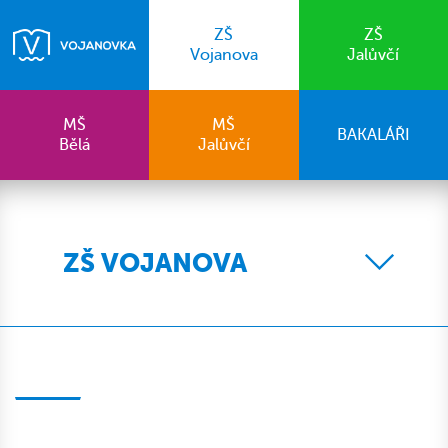
ZŠ
ZŠ
Vojanova
Jalůvčí
MŠ
MŠ
BAKALÁŘI
Bělá
Jalůvčí
ZŠ VOJANOVA