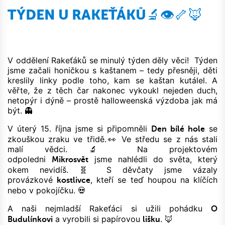
TÝDEN U RAKEŤÁKŮ🔬👁🦴🦊
V oddělení Rakeťáků se minulý týden děly věci! Týden
jsme začali honičkou s kaštanem – tedy přesněji, děti
kreslily linky podle toho, kam se kaštan kutálel. A
věřte, že z těch čar nakonec vykoukl nejeden duch,
netopýr i dýně – prostě halloweenská výzdoba jak má
být. 👻
V úterý 15. října jsme si připomněli
se
Den bílé hole
zkouškou zraku ve třidě.👀 Ve středu se z nás stali
malí vědci. 🔬 Na projektovém
odpoledni
jsme nahlédli do světa, který
Mikrosvět
okem nevidíš. 🧬 S děvčaty jsme vázaly
provázkové
, kteří se teď houpou na klíčích
kostlivce
nebo v pokojíčku. 💀
A naši nejmladší Rakeťáci si užili pohádku
O
a vyrobili si papírovou
. 🦊
Budulínkovi
lišku