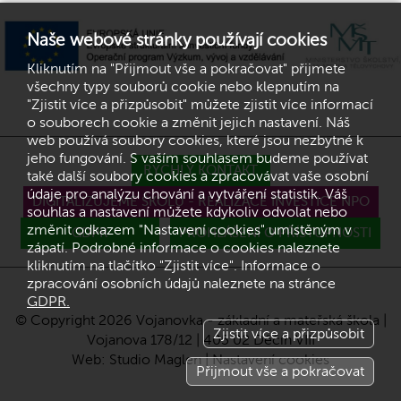
Naše webové stránky používají cookies
Kliknutím na "Přijmout vše a pokračovat" přijmete
všechny typy souborů cookie nebo klepnutím na
"Zjistit více a přizpůsobit" můžete zjistit více informací
o souborech cookie a změnit jejich nastavení. Náš
web používá soubory cookies, které jsou nezbytné k
jeho fungování. S vaším souhlasem budeme používat
RYCHLÝ KONTAKT
také další soubory cookies a zpracovávat vaše osobní
údaje pro analýzu chování a vytváření statistik. Váš
DIGITALIZUJEME ŠKOLU - REALIZACE INVESTICE NPO
souhlas a nastavení můžete kdykoliv odvolat nebo
změnit odkazem "Nastavení cookies" umístěným v
GDPR
PROHLÁŠENÍ O PŘÍSTUPNOSTI
zápatí. Podrobné informace o cookies naleznete
kliknutím na tlačítko "Zjistit více". Informace o
zpracování osobních údajů naleznete na stránce
GDPR.
© Copyright 2026 Vojanovka - základní a mateřská škola |
Zjistit více a přizpůsobit
Vojanova 178/12 | 405 02 Děčín VIII
Web:
Studio Maglen
|
Nastavení cookies
Přijmout vše a pokračovat