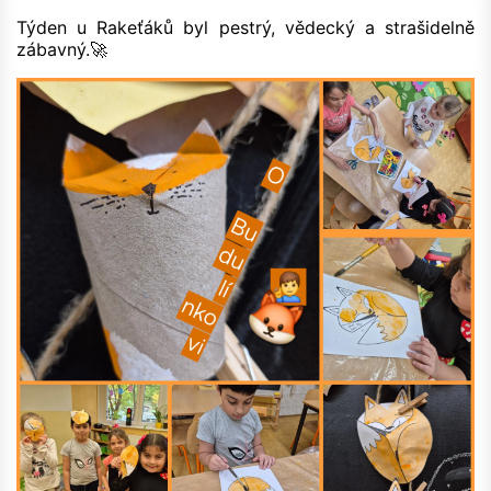
Týden u Rakeťáků byl pestrý, vědecký a strašidelně
zábavný.🚀