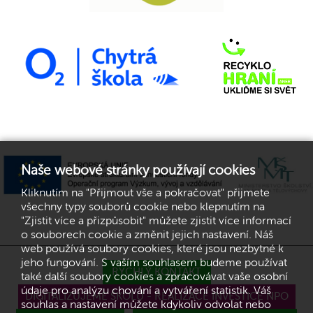
Naše webové stránky používají cookies
Kliknutím na "Přijmout vše a pokračovat" přijmete
všechny typy souborů cookie nebo klepnutím na
"Zjistit více a přizpůsobit" můžete zjistit více informací
o souborech cookie a změnit jejich nastavení. Náš
web používá soubory cookies, které jsou nezbytné k
jeho fungování. S vaším souhlasem budeme používat
RYCHLÝ KONTAKT
také další soubory cookies a zpracovávat vaše osobní
údaje pro analýzu chování a vytváření statistik. Váš
DIGITALIZUJEME ŠKOLU - REALIZACE INVESTICE NPO
souhlas a nastavení můžete kdykoliv odvolat nebo