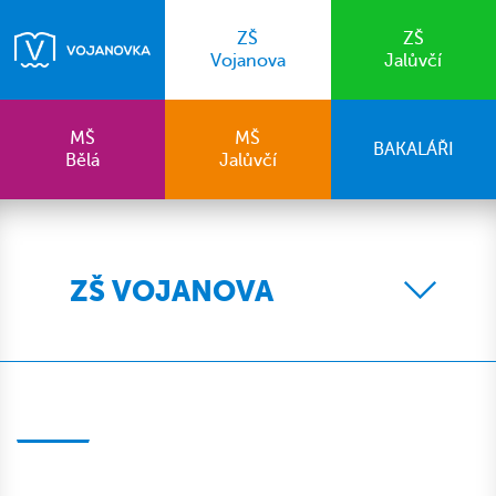
ZŠ
ZŠ
Vojanova
Jalůvčí
MŠ
MŠ
BAKALÁŘI
Bělá
Jalůvčí
ZŠ VOJANOVA