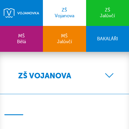
ZŠ
ZŠ
Vojanova
Jalůvčí
MŠ
MŠ
BAKALÁŘI
Bělá
Jalůvčí
ZŠ VOJANOVA