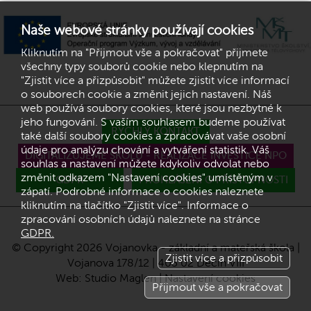
Naše webové stránky používají cookies
Kliknutím na "Přijmout vše a pokračovat" přijmete
všechny typy souborů cookie nebo klepnutím na
"Zjistit více a přizpůsobit" můžete zjistit více informací
o souborech cookie a změnit jejich nastavení. Náš
web používá soubory cookies, které jsou nezbytné k
jeho fungování. S vaším souhlasem budeme používat
RYCHLÝ KONTAKT
také další soubory cookies a zpracovávat vaše osobní
údaje pro analýzu chování a vytváření statistik. Váš
DIGITALIZUJEME ŠKOLU - REALIZACE INVESTICE NPO
souhlas a nastavení můžete kdykoliv odvolat nebo
změnit odkazem "Nastavení cookies" umístěným v
GDPR
PROHLÁŠENÍ O PŘÍSTUPNOSTI
zápatí. Podrobné informace o cookies naleznete
kliknutím na tlačítko "Zjistit více". Informace o
zpracování osobních údajů naleznete na stránce
GDPR.
© Copyright 2026 Vojanovka - základní a mateřská škola |
Zjistit více a přizpůsobit
Vojanova 178/12 | 405 02 Děčín VIII
Web:
Studio Maglen
|
Nastavení cookies
Přijmout vše a pokračovat