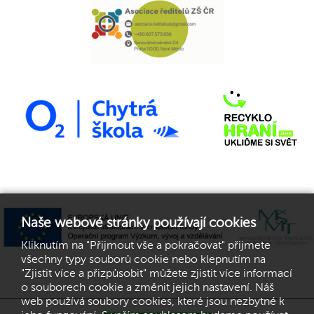
Naše webové stránky používají cookies
Kliknutím na "Přijmout vše a pokračovat" přijmete
všechny typy souborů cookie nebo klepnutím na
"Zjistit více a přizpůsobit" můžete zjistit více informací
o souborech cookie a změnit jejich nastavení. Náš
web používá soubory cookies, které jsou nezbytné k