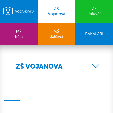
ZŠ
ZŠ
Vojanova
Jalůvčí
MŠ
MŠ
BAKALÁŘI
Bělá
Jalůvčí
ZŠ VOJANOVA