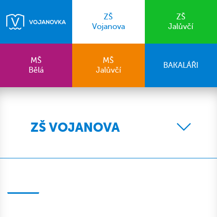
ZŠ
ZŠ
Vojanova
Jalůvčí
MŠ
MŠ
BAKALÁŘI
Bělá
Jalůvčí
ZŠ VOJANOVA