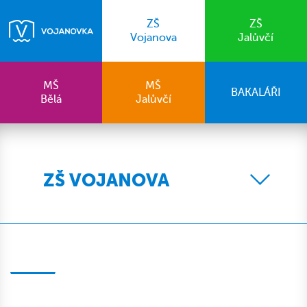
ZŠ
ZŠ
Vojanova
Jalůvčí
MŠ
MŠ
BAKALÁŘI
Bělá
Jalůvčí
ZŠ VOJANOVA