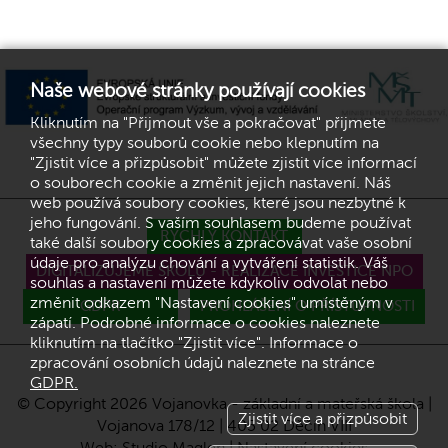
Naše webové stránky používají cookies
Kliknutím na "Přijmout vše a pokračovat" přijmete
všechny typy souborů cookie nebo klepnutím na
"Zjistit více a přizpůsobit" můžete zjistit více informací
o souborech cookie a změnit jejich nastavení. Náš
web používá soubory cookies, které jsou nezbytné k
jeho fungování. S vaším souhlasem budeme používat
RYCHLÝ KONTAKT
také další soubory cookies a zpracovávat vaše osobní
údaje pro analýzu chování a vytváření statistik. Váš
DIGITALIZUJEME ŠKOLU - REALIZACE INVESTICE NPO
souhlas a nastavení můžete kdykoliv odvolat nebo
změnit odkazem "Nastavení cookies" umístěným v
GDPR
PROHLÁŠENÍ O PŘÍSTUPNOSTI
zápatí. Podrobné informace o cookies naleznete
kliknutím na tlačítko "Zjistit více". Informace o
zpracování osobních údajů naleznete na stránce
GDPR.
© Copyright 2026 Vojanovka - základní a mateřská škola |
Zjistit více a přizpůsobit
Vojanova 178/12 | 405 02 Děčín VIII