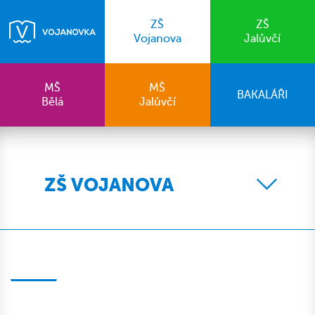
ZŠ
ZŠ
Vojanova
Jalůvčí
MŠ
MŠ
BAKALÁŘI
Bělá
Jalůvčí
ZŠ VOJANOVA