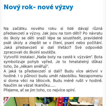
Nový rok- nové výzvy
Na začátku nového roku si lidé dávají různá
předsevzetí a výzvy. Jak jsou na tom děti? Po návratu
do školy se děti snaží lépe se soustředit, pravidelně
psát úkoly a zlepšit se v čtení, psaní nebo počítání.
Jaká předsevzetí si dali třeťáci? Své odpovědi
zpracovali do školní soutěže.
Vytvořili instalaci „Naše boty na cestě k výzvám“. Bota
symbolizuje pohyb vpřed. Je to hmatatelný důkaz
toho, že „někam směřují“.
A jaká ta předsevzetí si dali? Budu více aktivní v
hodině. I o půlnoci budu umět násobilku. Nezapomenu
si doma věci na tělocvik. Budu méně rušit v hodině.
Naučím se vázat tkaničku......
Přejeme, ať se jim toho, co nejvíce splní.