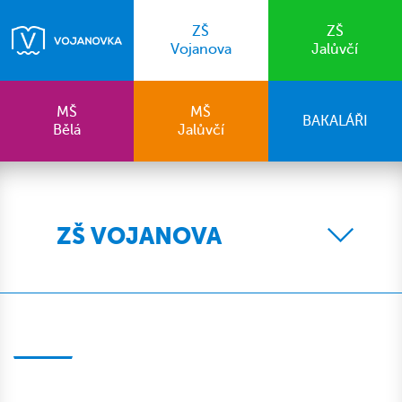
ZŠ
ZŠ
Vojanova
Jalůvčí
MŠ
MŠ
BAKALÁŘI
Bělá
Jalůvčí
ZŠ VOJANOVA