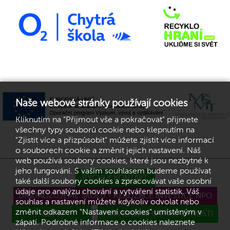
Naše webové stránky používají cookies
Kliknutím na "Přijmout vše a pokračovat" přijmete
všechny typy souborů cookie nebo klepnutím na
"Zjistit více a přizpůsobit" můžete zjistit více informací
o souborech cookie a změnit jejich nastavení. Náš
web používá soubory cookies, které jsou nezbytné k
jeho fungování. S vaším souhlasem budeme používat
RYCHLÝ KONTAKT
také další soubory cookies a zpracovávat vaše osobní
údaje pro analýzu chování a vytváření statistik. Váš
DIGITALIZUJEME ŠKOLU - REALIZACE INVESTICE NPO
souhlas a nastavení můžete kdykoliv odvolat nebo
změnit odkazem "Nastavení cookies" umístěným v
GDPR
PROHLÁŠENÍ O PŘÍSTUPNOSTI
zápatí. Podrobné informace o cookies naleznete