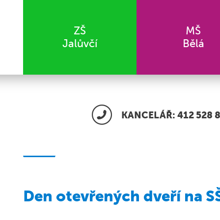
ZŠ
MŠ
Jalůvčí
Bělá
KANCELÁŘ: 412 528 8
Den otevřených dveří na SŠ