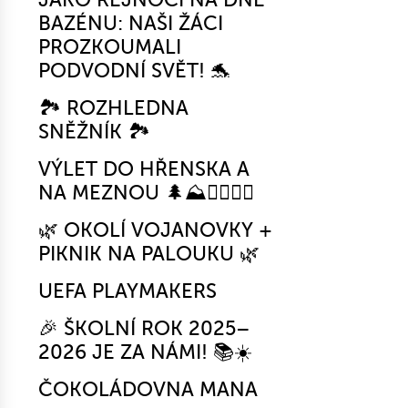
BAZÉNU: NAŠI ŽÁCI
PROZKOUMALI
PODVODNÍ SVĚT! 🐬
🏞️ ROZHLEDNA
SNĚŽNÍK 🏞️
VÝLET DO HŘENSKA A
NA MEZNOU 🌲⛰️🚶‍♂️🚶‍♀️
🌿 OKOLÍ VOJANOVKY +
PIKNIK NA PALOUKU 🌿
UEFA PLAYMAKERS
🎉 ŠKOLNÍ ROK 2025–
2026 JE ZA NÁMI! 📚☀️
ČOKOLÁDOVNA MANA