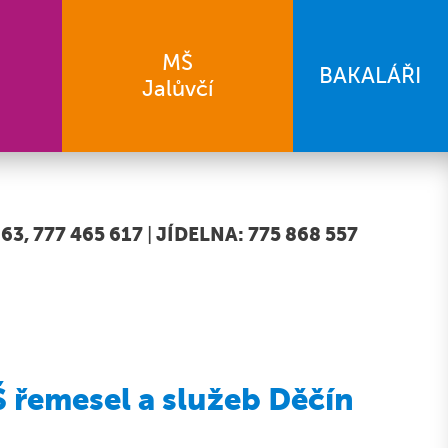
MŠ
BAKALÁŘI
Jalůvčí
63, 777 465 617
|
JÍDELNA: 775 868 557
 řemesel a služeb Děčín