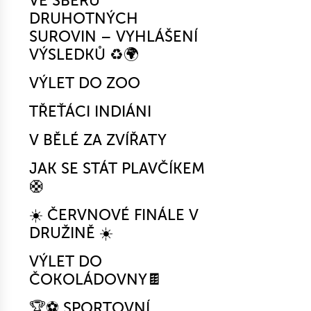
VE SBĚRU
DRUHOTNÝCH
SUROVIN – VYHLÁŠENÍ
VÝSLEDKŮ ♻️🌍
VÝLET DO ZOO
TŘEŤÁCI INDIÁNI
V BĚLÉ ZA ZVÍŘATY
JAK SE STÁT PLAVČÍKEM
🛟
☀️ ČERVNOVÉ FINÁLE V
DRUŽINĚ ☀️
VÝLET DO
ČOKOLÁDOVNY🍫
🏆⚽ SPORTOVNÍ