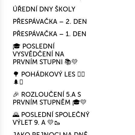
ÚŘEDNÍ DNY ŠKOLY
PŘESPÁVAČKA – 2. DEN
PŘESPÁVAČKA – 1. DEN
🎓 POSLEDNÍ
VYSVĚDČENÍ NA
PRVNÍM STUPNI 📚💛
🌳 POHÁDKOVÝ LES 🧚‍♀️
🌲✨
🎉 ROZLOUČENÍ 5.A S
PRVNÍM STUPNĚM 🎓💛
🌄 POSLEDNÍ SPOLEČNÝ
VÝLET 9. A 💛🥾
JAKO REJNOCI NA DNĚ