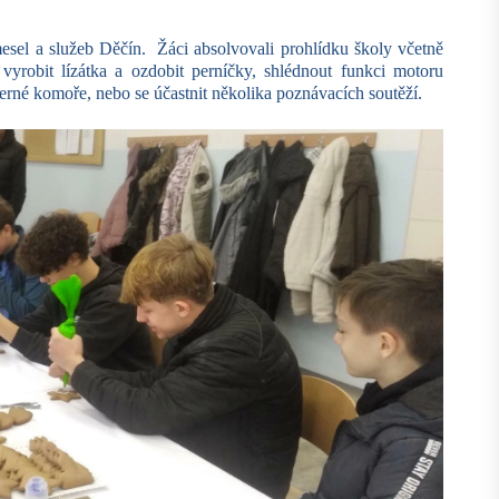
mesel a služeb Děčín. Žáci absolvovali prohlídku školy včetně
yrobit lízátka a ozdobit perníčky, shlédnout funkci motoru
 v černé komoře, nebo se účastnit několika poznávacích soutěží.