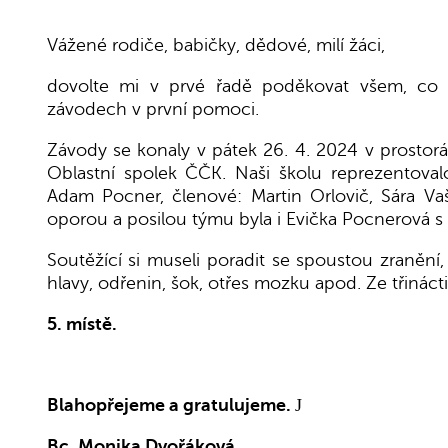
Vážené rodiče, babičky, dědové, milí žáci,
dovolte mi v prvé řadě poděkovat všem, co d
závodech v první pomoci.
Závody se konaly v pátek 26. 4. 2024 v prostor
Oblastní spolek ČČK. Naši školu reprezentoval
Adam Pocner, členové: Martin Orlovič, Sára Va
oporou a posilou týmu byla i Evička Pocnerová s
Soutěžící si museli poradit se spoustou zranění,
hlavy, odřenin, šok, otřes mozku apod. Ze třinác
5. místě.
Blahopřejeme a gratulujeme.
J
Bc. Monika Dvořáková