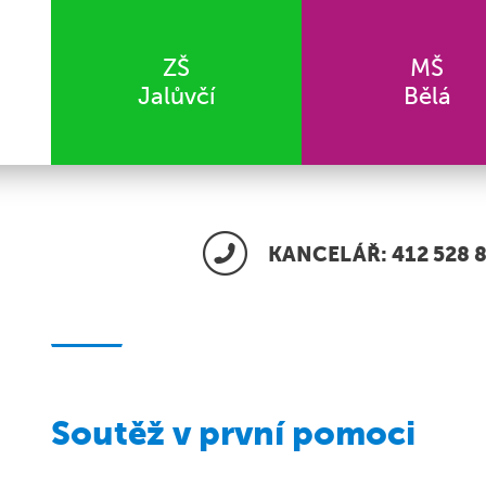
ZŠ
MŠ
Jalůvčí
Bělá
KANCELÁŘ: 412 528 8
Soutěž v první pomoci