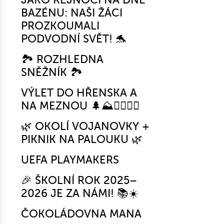
BAZÉNU: NAŠI ŽÁCI
PROZKOUMALI
PODVODNÍ SVĚT! 🐬
🏞️ ROZHLEDNA
SNĚŽNÍK 🏞️
VÝLET DO HŘENSKA A
NA MEZNOU 🌲⛰️🚶‍♂️🚶‍♀️
🌿 OKOLÍ VOJANOVKY +
PIKNIK NA PALOUKU 🌿
UEFA PLAYMAKERS
🎉 ŠKOLNÍ ROK 2025–
2026 JE ZA NÁMI! 📚☀️
ČOKOLÁDOVNA MANA