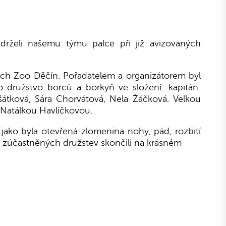
rželi našemu týmu palce při již avizovaných
ách Zoo Děčín. Pořadatelem a organizátorem byl
o družstvo borců a borkyň ve složení: kapitán:
šátková, Sára Chorvátová, Nela Žáčková. Velkou
 Natálkou Havlíčkovou.
 jako byla otevřená zlomenina nohy, pád, rozbití
ti zúčastněných družstev skončili na krásném