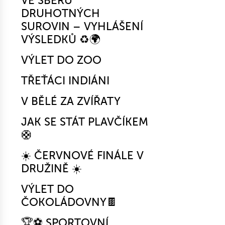
VE SBĚRU
DRUHOTNÝCH
SUROVIN – VYHLÁŠENÍ
VÝSLEDKŮ ♻️🌍
VÝLET DO ZOO
TŘEŤÁCI INDIÁNI
V BĚLÉ ZA ZVÍŘATY
JAK SE STÁT PLAVČÍKEM
🛟
☀️ ČERVNOVÉ FINÁLE V
DRUŽINĚ ☀️
VÝLET DO
ČOKOLÁDOVNY🍫
🏆⚽ SPORTOVNÍ