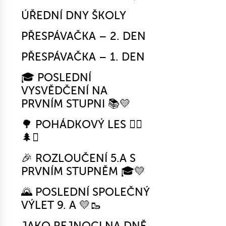
ÚŘEDNÍ DNY ŠKOLY
PŘESPÁVAČKA – 2. DEN
PŘESPÁVAČKA – 1. DEN
🎓 POSLEDNÍ
VYSVĚDČENÍ NA
PRVNÍM STUPNI 📚💛
🌳 POHÁDKOVÝ LES 🧚‍♀️
🌲✨
🎉 ROZLOUČENÍ 5.A S
PRVNÍM STUPNĚM 🎓💛
🌄 POSLEDNÍ SPOLEČNÝ
VÝLET 9. A 💛🥾
JAKO REJNOCI NA DNĚ