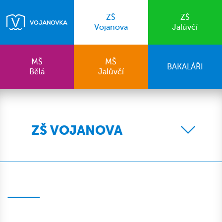
ZŠ
ZŠ
Vojanova
Jalůvčí
MŠ
MŠ
BAKALÁŘI
Bělá
Jalůvčí
ZŠ VOJANOVA