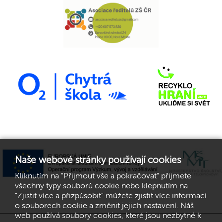
Naše webové stránky používají cookies
Kliknutím na "Přijmout vše a pokračovat" přijmete
všechny typy souborů cookie nebo klepnutím na
"Zjistit více a přizpůsobit" můžete zjistit více informací
o souborech cookie a změnit jejich nastavení. Náš
web používá soubory cookies, které jsou nezbytné k