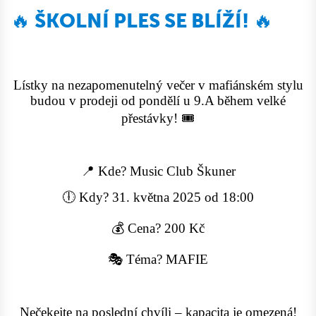
🔥 ŠKOLNÍ PLES SE BLÍŽÍ! 🔥
Lístky na nezapomenutelný večer v mafiánském stylu
budou v prodeji od pondělí u 9.A během velké
přestávky! 🎟️
📍 Kde? Music Club Škuner
🕕 Kdy? 31. května 2025 od 18:00
💰 Cena? 200 Kč
🎭 Téma? MAFIE
Nečekejte na poslední chvíli – kapacita je omezená!