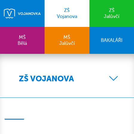
ZŠ
ZŠ
Vojanova
Jalůvčí
MŠ
MŠ
BAKALÁŘI
Bělá
Jalůvčí
ZŠ VOJANOVA