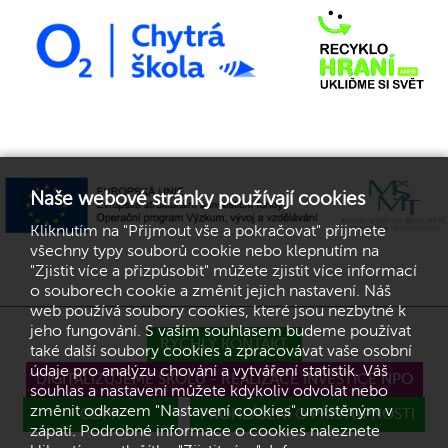
Naše webové stránky používají cookies
Kliknutím na "Přijmout vše a pokračovat" přijmete
všechny typy souborů cookie nebo klepnutím na
"Zjistit více a přizpůsobit" můžete zjistit více informací
o souborech cookie a změnit jejich nastavení. Náš
web používá soubory cookies, které jsou nezbytné k
jeho fungování. S vaším souhlasem budeme používat
RYCHLÝ KONTAKT
také další soubory cookies a zpracovávat vaše osobní
údaje pro analýzu chování a vytváření statistik. Váš
DIGITALIZUJEME ŠKOLU - REALIZACE INVESTICE NPO
souhlas a nastavení můžete kdykoliv odvolat nebo
změnit odkazem "Nastavení cookies" umístěným v
GDPR
PROHLÁŠENÍ O PŘÍSTUPNOSTI
zápatí. Podrobné informace o cookies naleznete