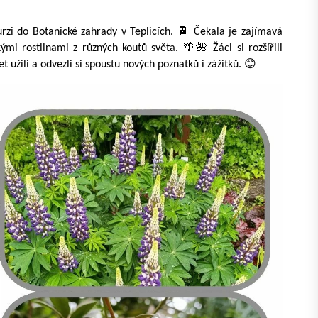
urzi do Botanické zahrady v Teplicích. 🚆 Čekala je zajímavá
mi rostlinami z různých koutů světa. 🌴🌺 Žáci si rozšířili
et užili a odvezli si spoustu nových poznatků i zážitků. 😊