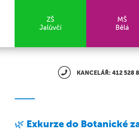
ZŠ
MŠ
Jalůvčí
Bělá
KANCELÁŘ: 412 528 8
🌿 Exkurze do Botanické za