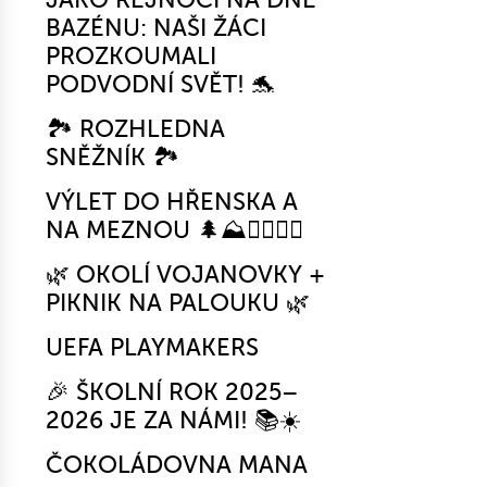
BAZÉNU: NAŠI ŽÁCI
PROZKOUMALI
PODVODNÍ SVĚT! 🐬
🏞️ ROZHLEDNA
SNĚŽNÍK 🏞️
VÝLET DO HŘENSKA A
NA MEZNOU 🌲⛰️🚶‍♂️🚶‍♀️
🌿 OKOLÍ VOJANOVKY +
PIKNIK NA PALOUKU 🌿
UEFA PLAYMAKERS
🎉 ŠKOLNÍ ROK 2025–
2026 JE ZA NÁMI! 📚☀️
ČOKOLÁDOVNA MANA