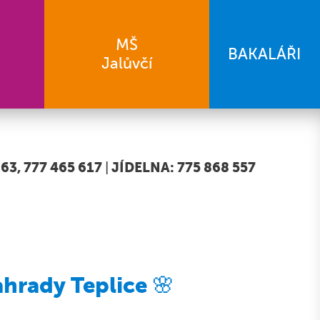
MŠ
BAKALÁŘI
Jalůvčí
63, 777 465 617
|
JÍDELNA: 775 868 557
hrady Teplice 🌸