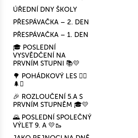
ÚŘEDNÍ DNY ŠKOLY
PŘESPÁVAČKA – 2. DEN
PŘESPÁVAČKA – 1. DEN
🎓 POSLEDNÍ
VYSVĚDČENÍ NA
PRVNÍM STUPNI 📚💛
🌳 POHÁDKOVÝ LES 🧚‍♀️
🌲✨
🎉 ROZLOUČENÍ 5.A S
PRVNÍM STUPNĚM 🎓💛
🌄 POSLEDNÍ SPOLEČNÝ
VÝLET 9. A 💛🥾
JAKO REJNOCI NA DNĚ