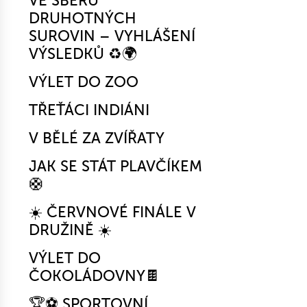
VE SBĚRU
DRUHOTNÝCH
SUROVIN – VYHLÁŠENÍ
VÝSLEDKŮ ♻️🌍
VÝLET DO ZOO
TŘEŤÁCI INDIÁNI
V BĚLÉ ZA ZVÍŘATY
JAK SE STÁT PLAVČÍKEM
🛟
☀️ ČERVNOVÉ FINÁLE V
DRUŽINĚ ☀️
VÝLET DO
ČOKOLÁDOVNY🍫
🏆⚽ SPORTOVNÍ