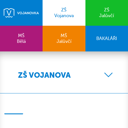
ZŠ
ZŠ
Vojanova
Jalůvčí
MŠ
MŠ
BAKALÁŘI
Bělá
Jalůvčí
ZŠ VOJANOVA