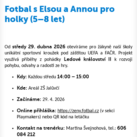
Fotbal s Elsou a Annou pro
holky (5–8 let)
středy 29. dubna 2026
Od
otevíráme pro žákyně naší školy
unikátní sportovní kroužek pod záštitou UEFA a FAČR. Projekt
Ledové království II
využívá příběhy z pohádky
k rozvoji
pohybu, odvahy a radosti ze hry.
Kdy:
14:00 – 15:00
Každou středu
Kde:
Areál ZŠ Jalůvčí
Začínáme:
29. 4. 2026
Online přihláška:
https://zeny.fotbal.cz
(v sekci
Playmakers) nebo QR kód na letáčku
Kontakt na trenérku:
606
Martina Švejnohová, tel.:
084 212