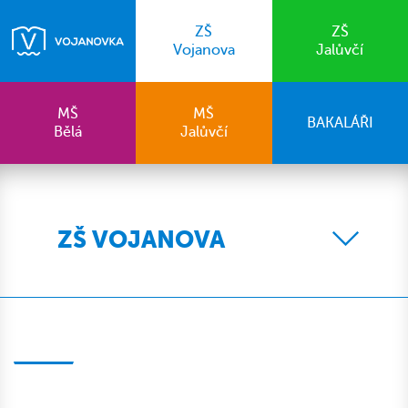
ZŠ
ZŠ
Vojanova
Jalůvčí
MŠ
MŠ
BAKALÁŘI
Bělá
Jalůvčí
ZŠ VOJANOVA