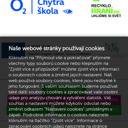
Naše webové stránky používají cookies
Kliknutím na "Přijmout vše a pokračovat" přijmete
všechny typy souborů cookie nebo klepnutím na
"Zjistit více a přizpůsobit" můžete zjistit více informací
o souborech cookie a změnit jejich nastavení. Náš
web používá soubory cookies, které jsou nezbytné k
jeho fungování. S vaším souhlasem budeme používat
RYCHLÝ KONTAKT
také další soubory cookies a zpracovávat vaše osobní
údaje pro analýzu chování a vytváření statistik. Váš
DIGITALIZUJEME ŠKOLU - REALIZACE INVESTICE NPO
souhlas a nastavení můžete kdykoliv odvolat nebo
změnit odkazem "Nastavení cookies" umístěným v
GDPR
PROHLÁŠENÍ O PŘÍSTUPNOSTI
zápatí. Podrobné informace o cookies naleznete
kliknutím na tlačítko "Zjistit více". Informace o
zpracování osobních údajů naleznete na stránce