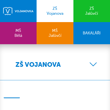
ZŠ
ZŠ
Vojanova
Jalůvčí
MŠ
MŠ
BAKALÁŘI
Bělá
Jalůvčí
ZŠ VOJANOVA