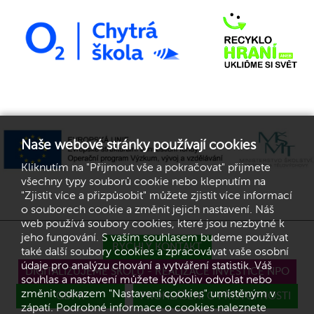
Naše webové stránky používají cookies
Kliknutím na "Přijmout vše a pokračovat" přijmete
všechny typy souborů cookie nebo klepnutím na
"Zjistit více a přizpůsobit" můžete zjistit více informací
o souborech cookie a změnit jejich nastavení. Náš
web používá soubory cookies, které jsou nezbytné k
jeho fungování. S vaším souhlasem budeme používat
RYCHLÝ KONTAKT
také další soubory cookies a zpracovávat vaše osobní
údaje pro analýzu chování a vytváření statistik. Váš
DIGITALIZUJEME ŠKOLU - REALIZACE INVESTICE NPO
souhlas a nastavení můžete kdykoliv odvolat nebo
změnit odkazem "Nastavení cookies" umístěným v
GDPR
PROHLÁŠENÍ O PŘÍSTUPNOSTI
zápatí. Podrobné informace o cookies naleznete