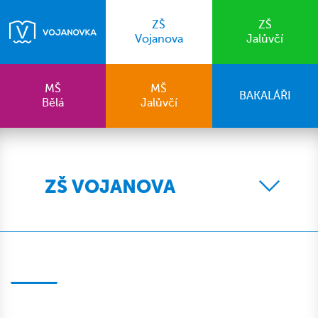
ZŠ
ZŠ
Vojanova
Jalůvčí
MŠ
MŠ
BAKALÁŘI
Bělá
Jalůvčí
ZŠ VOJANOVA