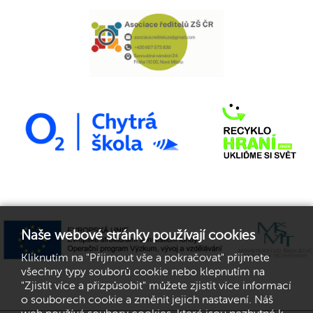
Naše webové stránky používají cookies
Kliknutím na "Přijmout vše a pokračovat" přijmete
všechny typy souborů cookie nebo klepnutím na
"Zjistit více a přizpůsobit" můžete zjistit více informací
o souborech cookie a změnit jejich nastavení. Náš