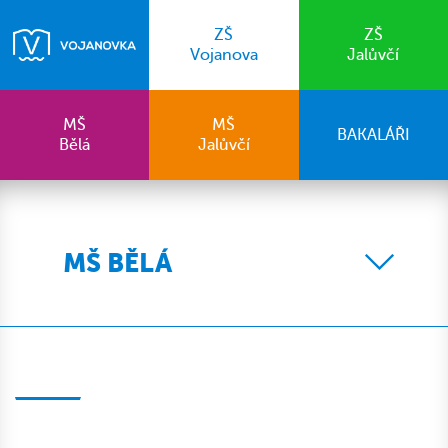
ZŠ
ZŠ
Vojanova
Jalůvčí
MŠ
MŠ
BAKALÁŘI
Bělá
Jalůvčí
MŠ BĚLÁ