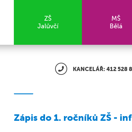
ZŠ
MŠ
Jalůvčí
Bělá
KANCELÁŘ: 412 528 8
Zápis do 1. ročníků ZŠ - in