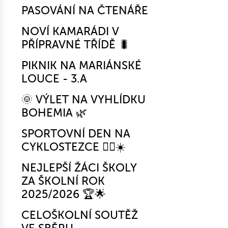
PASOVÁNÍ NA ČTENÁŘE
NOVÍ KAMARÁDI V
PŘÍPRAVNÉ TŘÍDĚ 🐛
PIKNIK NA MARIÁNSKÉ
LOUCE - 3.A
🌞 VÝLET NA VYHLÍDKU
BOHEMIA 🌿
SPORTOVNÍ DEN NA
CYKLOSTEZCE 🚴‍♂️☀️
NEJLEPŠÍ ŽÁCI ŠKOLY
ZA ŠKOLNÍ ROK
2025/2026 🏆🌟
CELOŠKOLNÍ SOUTĚŽ