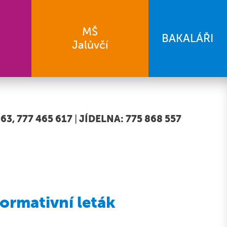
MŠ
BAKALÁŘI
Jalůvčí
63, 777 465 617
|
JÍDELNA: 775 868 557
formativní leták