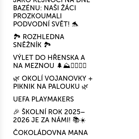
BAZÉNU: NAŠI ŽÁCI
PROZKOUMALI
PODVODNÍ SVĚT! 🐬
🏞️ ROZHLEDNA
SNĚŽNÍK 🏞️
VÝLET DO HŘENSKA A
NA MEZNOU 🌲⛰️🚶‍♂️🚶‍♀️
🌿 OKOLÍ VOJANOVKY +
PIKNIK NA PALOUKU 🌿
UEFA PLAYMAKERS
🎉 ŠKOLNÍ ROK 2025–
2026 JE ZA NÁMI! 📚☀️
ČOKOLÁDOVNA MANA