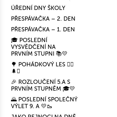
ÚŘEDNÍ DNY ŠKOLY
PŘESPÁVAČKA – 2. DEN
PŘESPÁVAČKA – 1. DEN
🎓 POSLEDNÍ
VYSVĚDČENÍ NA
PRVNÍM STUPNI 📚💛
🌳 POHÁDKOVÝ LES 🧚‍♀️
🌲✨
🎉 ROZLOUČENÍ 5.A S
PRVNÍM STUPNĚM 🎓💛
🌄 POSLEDNÍ SPOLEČNÝ
VÝLET 9. A 💛🥾
JAKO REJNOCI NA DNĚ