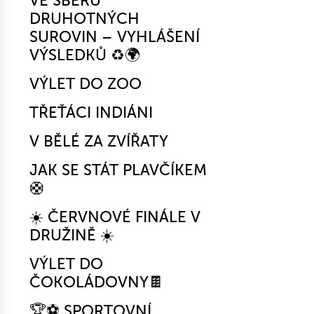
VE SBĚRU
DRUHOTNÝCH
SUROVIN – VYHLÁŠENÍ
VÝSLEDKŮ ♻️🌍
VÝLET DO ZOO
TŘEŤÁCI INDIÁNI
V BĚLÉ ZA ZVÍŘATY
JAK SE STÁT PLAVČÍKEM
🛟
☀️ ČERVNOVÉ FINÁLE V
DRUŽINĚ ☀️
VÝLET DO
ČOKOLÁDOVNY🍫
🏆⚽ SPORTOVNÍ