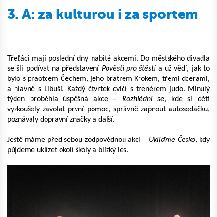
3. A: za kulturou i za sportem
Třeťáci mají poslední dny nabité akcemi. Do městského divadla
se šli podívat na představení
Pověsti pro štěstí
a už vědí, jak to
bylo s praotcem Čechem, jeho bratrem Krokem, třemi dcerami,
a hlavně s Libuší. Každý čtvrtek cvičí s trenérem judo. Minulý
týden proběhla úspěšná akce –
Rozhlédni se
, kde si děti
vyzkoušely zavolat první pomoc, správně zapnout autosedačku,
poznávaly dopravní značky a další.
Ještě máme před sebou zodpovědnou akci –
Ukliďme Česko
, kdy
půjdeme uklízet okolí školy a blízký les.