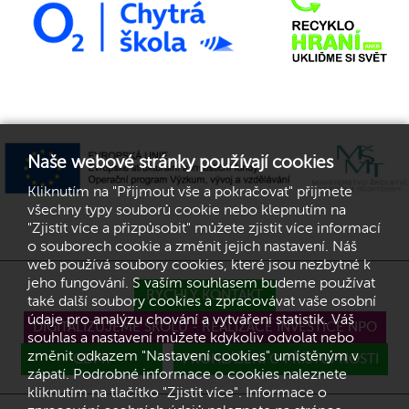
Naše webové stránky používají cookies
Kliknutím na "Přijmout vše a pokračovat" přijmete
všechny typy souborů cookie nebo klepnutím na
"Zjistit více a přizpůsobit" můžete zjistit více informací
o souborech cookie a změnit jejich nastavení. Náš
web používá soubory cookies, které jsou nezbytné k
jeho fungování. S vaším souhlasem budeme používat
RYCHLÝ KONTAKT
také další soubory cookies a zpracovávat vaše osobní
údaje pro analýzu chování a vytváření statistik. Váš
DIGITALIZUJEME ŠKOLU - REALIZACE INVESTICE NPO
souhlas a nastavení můžete kdykoliv odvolat nebo
změnit odkazem "Nastavení cookies" umístěným v
GDPR
PROHLÁŠENÍ O PŘÍSTUPNOSTI
zápatí. Podrobné informace o cookies naleznete
kliknutím na tlačítko "Zjistit více". Informace o