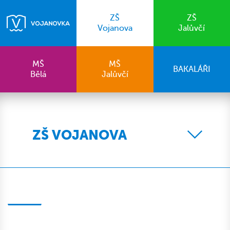
ZŠ
ZŠ
Vojanova
Jalůvčí
MŠ
MŠ
BAKALÁŘI
Bělá
Jalůvčí
ZŠ VOJANOVA