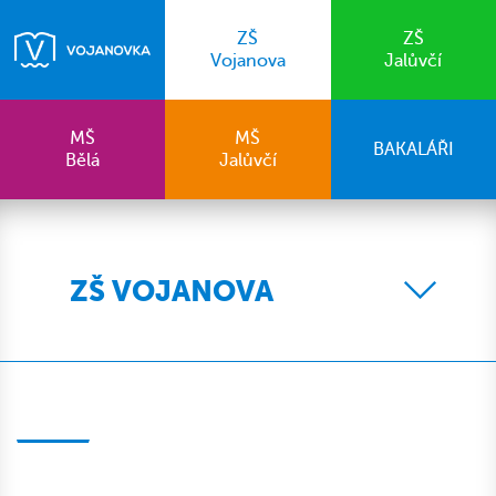
ZŠ
ZŠ
Vojanova
Jalůvčí
MŠ
MŠ
BAKALÁŘI
Bělá
Jalůvčí
ZŠ VOJANOVA