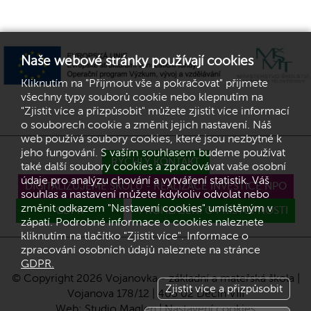
Naše webové stránky používají cookies
Kliknutím na "Přijmout vše a pokračovat" přijmete
všechny typy souborů cookie nebo klepnutím na
"Zjistit více a přizpůsobit" můžete zjistit více informací
o souborech cookie a změnit jejich nastavení. Náš
web používá soubory cookies, které jsou nezbytné k
jeho fungování. S vaším souhlasem budeme používat
RYCHLÝ KONTAKT
také další soubory cookies a zpracovávat vaše osobní
údaje pro analýzu chování a vytváření statistik. Váš
DIGITALIZUJEME ŠKOLU - REALIZACE INVESTICE NPO
souhlas a nastavení můžete kdykoliv odvolat nebo
změnit odkazem "Nastavení cookies" umístěným v
GDPR
PROHLÁŠENÍ O PŘÍSTUPNOSTI
zápatí. Podrobné informace o cookies naleznete
kliknutím na tlačítko "Zjistit více". Informace o
zpracování osobních údajů naleznete na stránce
GDPR.
© Copyright 2026 Vojanovka - základní a mateřská škola |
Zjistit více a přizpůsobit
Vojanova 178/12 | 405 02 Děčín VIII
Web:
Studio Maglen
|
Nastavení cookies