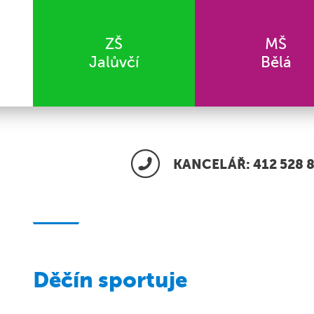
ZŠ
MŠ
Jalůvčí
Bělá
KANCELÁŘ: 412 528 8
Děčín sportuje