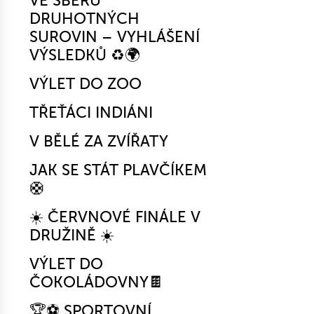
VE SBĚRU
DRUHOTNÝCH
SUROVIN – VYHLÁŠENÍ
VÝSLEDKŮ ♻️🌍
VÝLET DO ZOO
TŘEŤÁCI INDIÁNI
V BĚLÉ ZA ZVÍŘATY
JAK SE STÁT PLAVČÍKEM
🛟
☀️ ČERVNOVÉ FINÁLE V
DRUŽINĚ ☀️
VÝLET DO
ČOKOLÁDOVNY🍫
🏆⚽ SPORTOVNÍ