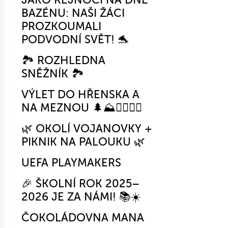
BAZÉNU: NAŠI ŽÁCI
PROZKOUMALI
PODVODNÍ SVĚT! 🐬
🏞️ ROZHLEDNA
SNĚŽNÍK 🏞️
VÝLET DO HŘENSKA A
NA MEZNOU 🌲⛰️🚶‍♂️🚶‍♀️
🌿 OKOLÍ VOJANOVKY +
PIKNIK NA PALOUKU 🌿
UEFA PLAYMAKERS
🎉 ŠKOLNÍ ROK 2025–
2026 JE ZA NÁMI! 📚☀️
ČOKOLÁDOVNA MANA