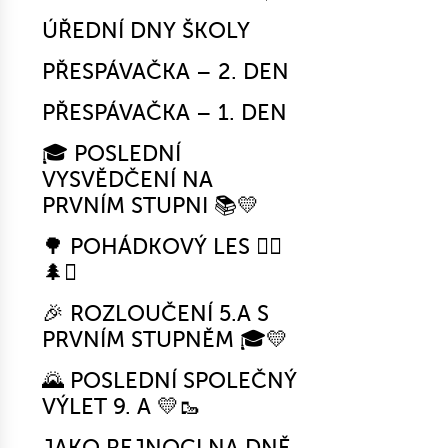
ÚŘEDNÍ DNY ŠKOLY
PŘESPÁVAČKA – 2. DEN
PŘESPÁVAČKA – 1. DEN
🎓 POSLEDNÍ
VYSVĚDČENÍ NA
PRVNÍM STUPNI 📚💛
🌳 POHÁDKOVÝ LES 🧚‍♀️
🌲✨
🎉 ROZLOUČENÍ 5.A S
PRVNÍM STUPNĚM 🎓💛
🌄 POSLEDNÍ SPOLEČNÝ
VÝLET 9. A 💛🥾
JAKO REJNOCI NA DNĚ