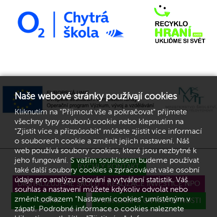
Naše webové stránky používají cookies
Kliknutím na "Přijmout vše a pokračovat" přijmete
všechny typy souborů cookie nebo klepnutím na
"Zjistit více a přizpůsobit" můžete zjistit více informací
o souborech cookie a změnit jejich nastavení. Náš
web používá soubory cookies, které jsou nezbytné k
jeho fungování. S vaším souhlasem budeme používat
RYCHLÝ KONTAKT
také další soubory cookies a zpracovávat vaše osobní
údaje pro analýzu chování a vytváření statistik. Váš
DIGITALIZUJEME ŠKOLU - REALIZACE INVESTICE NPO
souhlas a nastavení můžete kdykoliv odvolat nebo
změnit odkazem "Nastavení cookies" umístěným v
GDPR
PROHLÁŠENÍ O PŘÍSTUPNOSTI
zápatí. Podrobné informace o cookies naleznete