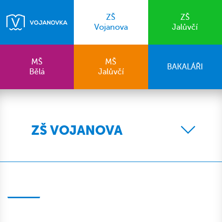
ZŠ
ZŠ
Vojanova
Jalůvčí
MŠ
MŠ
BAKALÁŘI
Bělá
Jalůvčí
ZŠ VOJANOVA