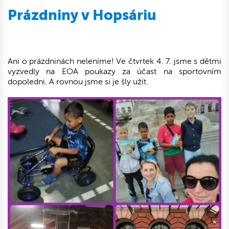
Prázdniny v Hopsáriu
Ani o prázdninách neleníme! Ve čtvrtek 4. 7. jsme s dětmi
vyzvedly na EOA poukazy za účast na sportovním
dopoledni. A rovnou jsme si je šly užít.