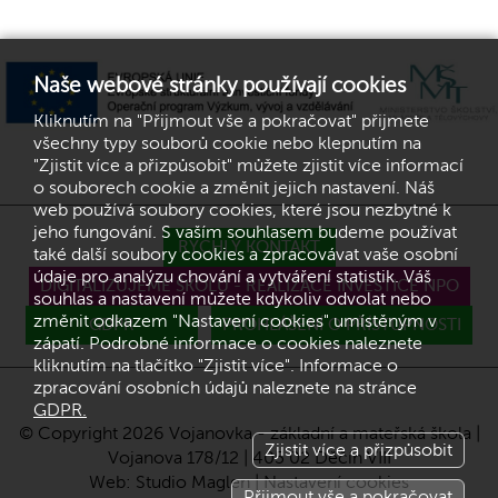
Naše webové stránky používají cookies
Kliknutím na "Přijmout vše a pokračovat" přijmete
všechny typy souborů cookie nebo klepnutím na
"Zjistit více a přizpůsobit" můžete zjistit více informací
o souborech cookie a změnit jejich nastavení. Náš
web používá soubory cookies, které jsou nezbytné k
jeho fungování. S vaším souhlasem budeme používat
RYCHLÝ KONTAKT
také další soubory cookies a zpracovávat vaše osobní
údaje pro analýzu chování a vytváření statistik. Váš
DIGITALIZUJEME ŠKOLU - REALIZACE INVESTICE NPO
souhlas a nastavení můžete kdykoliv odvolat nebo
změnit odkazem "Nastavení cookies" umístěným v
GDPR
PROHLÁŠENÍ O PŘÍSTUPNOSTI
zápatí. Podrobné informace o cookies naleznete
kliknutím na tlačítko "Zjistit více". Informace o
zpracování osobních údajů naleznete na stránce
GDPR.
© Copyright 2026 Vojanovka - základní a mateřská škola |
Zjistit více a přizpůsobit
Vojanova 178/12 | 405 02 Děčín VIII
Web:
Studio Maglen
|
Nastavení cookies
Přijmout vše a pokračovat