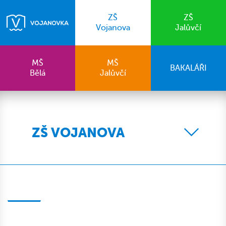
ZŠ
ZŠ
Vojanova
Jalůvčí
MŠ
MŠ
BAKALÁŘI
Bělá
Jalůvčí
ZŠ VOJANOVA