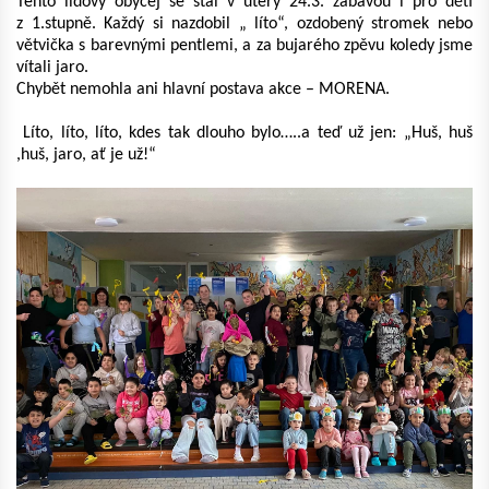
Tento lidový obyčej se stal v úterý 24.3. zábavou i pro děti
z 1.stupně. Každý si nazdobil „ líto“, ozdobený stromek nebo
větvička s barevnými pentlemi, a za bujarého zpěvu koledy jsme
vítali jaro.
Chybět nemohla ani hlavní postava akce – MORENA.
Líto, líto, líto, kdes tak dlouho bylo…..a teď už jen: „Huš, huš
,huš, jaro, ať je už!“