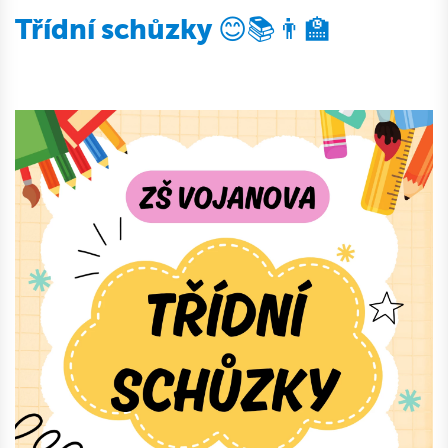
Třídní schůzky 😊📚👨‍🏫