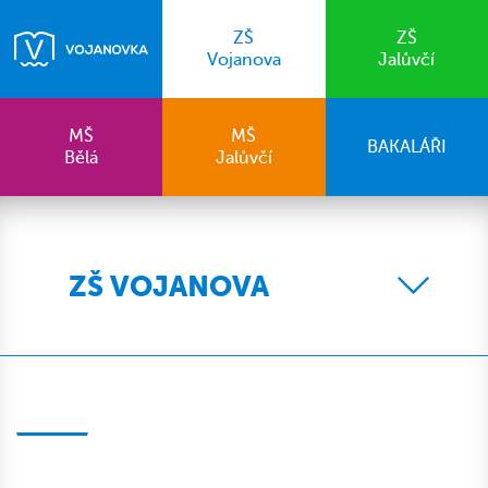
ZŠ
ZŠ
Vojanova
Jalůvčí
MŠ
MŠ
BAKALÁŘI
Bělá
Jalůvčí
ZŠ VOJANOVA