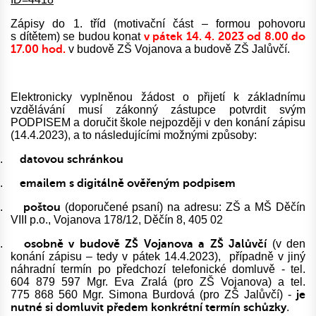
Zápisy do 1. tříd (motivační část – formou pohovoru
s dítětem) se budou konat
v pátek
14. 4. 2023 od 8.00 do
17.00 hod.
v budově ZŠ Vojanova a budově ZŠ Jalůvčí.
Elektronicky vyplněnou žádost o přijetí k základnímu
vzdělávání musí zákonný zástupce potvrdit svým
PODPISEM a doručit škole nejpozději v den konání zápisu
(14.4.2023), a to následujícími možnými způsoby:
.
datovou schránkou
.
emailem s digitálně ověřeným podpisem
.
poštou
(doporučené psaní) na adresu: ZŠ a MŠ Děčín
VIII p.o., Vojanova 178/12, Děčín 8, 405 02
.
osobně v budově ZŠ Vojanova a ZŠ Jalůvčí
(v den
konání zápisu – tedy v pátek 14.4.2023),
případně v jiný
náhradní termín po předchozí telefonické domluvě - tel.
604 879 597 Mgr. Eva Zralá (pro ZŠ Vojanova) a tel.
775 868 560 Mgr. Simona Burdová (pro ZŠ Jalůvčí) -
je
nutné si domluvit předem konkrétní termín schůzky
.