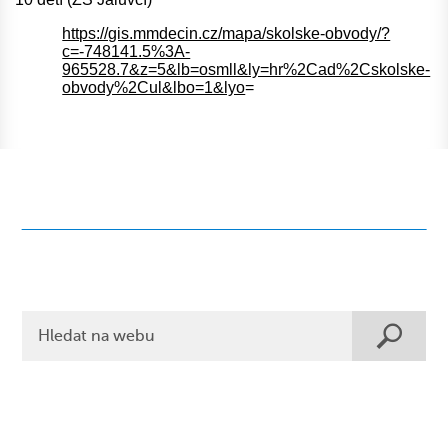
https://gis.mmdecin.cz/mapa/skolske-obvody/?
c=-748141.5%3A-
965528.7&z=5&lb=osmll&ly=hr%2Cad%2Cskolske-
obvody%2Cul&lbo=1&lyo
=