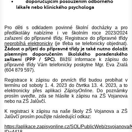
doporučujícím posouzením odborného
lékaře nebo klinického psychologa
Pro děti s odkladem povinné školní docházky a pro
předškoláky nabízíme i ve školním roce 2023/2024
zařazení do přípravné třídy. Registrace do přípravné třídy
neprobíhá elektronicky
(je třeba se telefonicky objednat).
Žádost o přijetí do přípravné třídy je také nutno doložit
písemným doporučením školského poradenského
zařízení (PPP / SPC)
.
Bližší informace k zápisu do
přípravné třídy Vám telefonicky poskytne Mgr. Eva Zralá
(604 879 597).
Registrace k zápisu do prvních tříd budou probíhat v
termínu od soboty 1. 4. 2023 do čtvrtka 13. 4. 2023, a to
elektronicky přes aplikaci
ZápisyOnline
. Do poznámky
prosím uveďte, zda se hlásíte k zápisu na ZŠ Vojanova
nebo na ZŠ Jalůvčí.
K registraci k zápisu na naše školy ZŠ Vojanova a ZŠ
Jalůvčí prosím použijte následující odkaz:
https://aplikace.zapisyonline.cz/SOL/PublicWeb/zsvojanov
ID=4418