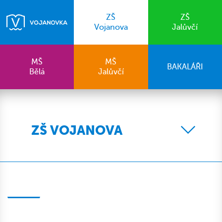
ZŠ
ZŠ
Vojanova
Jalůvčí
MŠ
MŠ
BAKALÁŘI
Bělá
Jalůvčí
ZŠ VOJANOVA