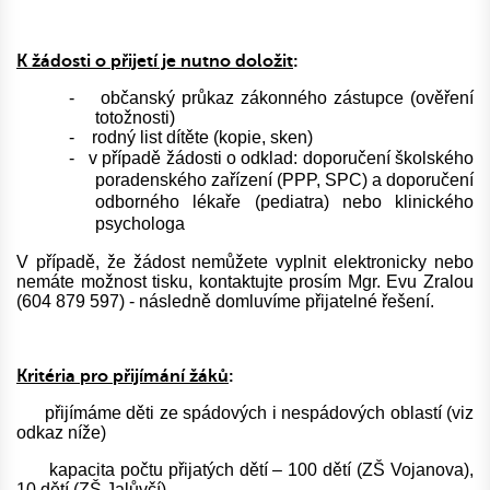
K žádosti o přijetí je nutno doložit
:
-
občanský průkaz zákonného zástupce (ověření
totožnosti)
-
rodný list dítěte (kopie, sken)
-
v případě žádosti o odklad: doporučení školského
poradenského zařízení (PPP, SPC) a doporučení
odborného lékaře (pediatra) nebo klinického
psychologa
V případě, že žádost nemůžete vyplnit elektronicky nebo
nemáte možnost tisku, kontaktujte prosím Mgr. Evu Zralou
(604 879 597) - následně domluvíme přijatelné řešení.
Kritéria pro přijímání žáků
:
přijímáme děti ze spádových i nespádových oblastí (viz
odkaz níže)
kapacita počtu přijatých dětí – 100 dětí (ZŠ Vojanova),
10 dětí (ZŠ Jalůvčí)