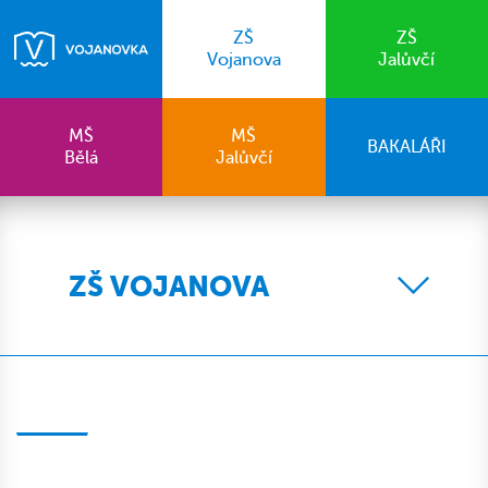
ZŠ
ZŠ
Vojanova
Jalůvčí
MŠ
MŠ
BAKALÁŘI
Bělá
Jalůvčí
ZŠ VOJANOVA