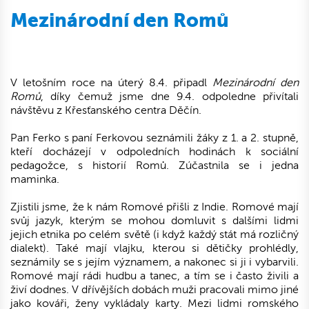
Mezinárodní den Romů
V letošním roce na úterý 8.4. připadl
Mezinárodní den
Romů
, díky čemuž jsme dne 9.4. odpoledne přivítali
návštěvu z Křesťanského centra Děčín.
Pan Ferko s paní Ferkovou
seznámili
žáky z 1. a 2. stupně,
kteří docházejí v odpoledních hodinách k sociální
pedagožce, s historií Romů. Zúčastnila se i jedna
maminka.
Zjistili jsme, že k nám Romové přišli z Indie. Romové mají
svůj jazyk, kterým se mohou domluvit s dalšími lidmi
jejich etnika po celém světě (i když každý stát má rozličný
dialekt). Také mají vlajku, kterou si dětičky prohlédly,
seznámily se s jejím významem, a nakonec si ji i vybarvili.
Romové mají rádi hudbu a tanec, a tím se i často živili a
živí dodnes. V dřívějších dobách muži pracovali mimo jiné
jako kováři, ženy vykládaly karty. Mezi lidmi romského