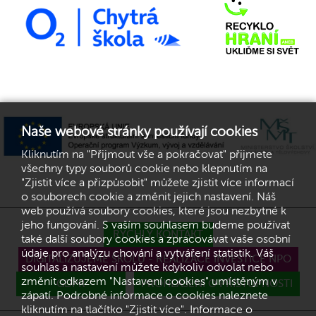
Naše webové stránky používají cookies
Kliknutím na "Přijmout vše a pokračovat" přijmete
všechny typy souborů cookie nebo klepnutím na
"Zjistit více a přizpůsobit" můžete zjistit více informací
o souborech cookie a změnit jejich nastavení. Náš
web používá soubory cookies, které jsou nezbytné k
jeho fungování. S vaším souhlasem budeme používat
RYCHLÝ KONTAKT
také další soubory cookies a zpracovávat vaše osobní
údaje pro analýzu chování a vytváření statistik. Váš
DIGITALIZUJEME ŠKOLU - REALIZACE INVESTICE NPO
souhlas a nastavení můžete kdykoliv odvolat nebo
změnit odkazem "Nastavení cookies" umístěným v
GDPR
PROHLÁŠENÍ O PŘÍSTUPNOSTI
zápatí. Podrobné informace o cookies naleznete
kliknutím na tlačítko "Zjistit více". Informace o