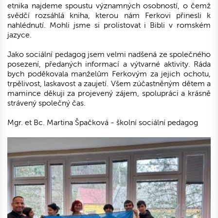
etnika najdeme spoustu významných osobností, o čemž
svědčí rozsáhlá kniha, kterou nám Ferkovi přinesli k
nahlédnutí. Mohli jsme si prolistovat i Bibli v romském
jazyce.
Jako sociální pedagog jsem velmi nadšená ze společného
posezení, předaných informací a výtvarné aktivity. Ráda
bych poděkovala manželům Ferkovým za jejich ochotu,
trpělivost, laskavost a zaujetí. Všem zúčastněným dětem a
mamince děkuji za projevený zájem, spolupráci a krásně
strávený společný čas.
Mgr. et Bc. Martina Špačková - školní sociální pedagog