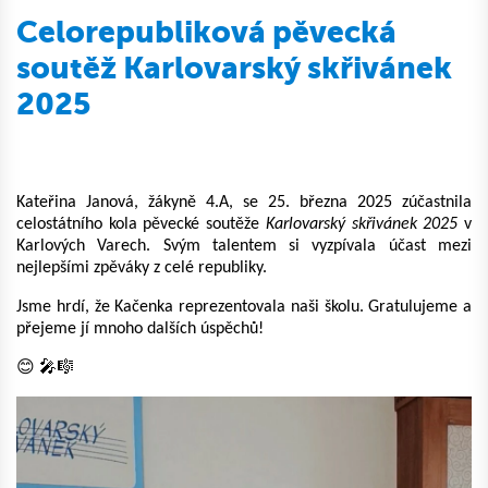
Celorepubliková pěvecká
soutěž Karlovarský skřivánek
2025
Kateřina Janová, žákyně 4.A, se 25. března 2025 zúčastnila
celostátního kola pěvecké soutěže
Karlovarský skřivánek 2025
v
Karlových Varech. Svým talentem si vyzpívala účast mezi
nejlepšími zpěváky z celé republiky.
Jsme hrdí, že Kačenka reprezentovala naši školu. Gratulujeme a
přejeme jí mnoho dalších úspěchů!
😊 🎤🎼