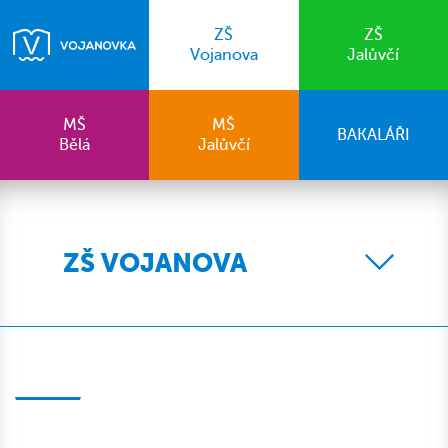
ZŠ
ZŠ
Vojanova
Jalůvčí
MŠ
MŠ
BAKALÁŘI
Bělá
Jalůvčí
ZŠ VOJANOVA