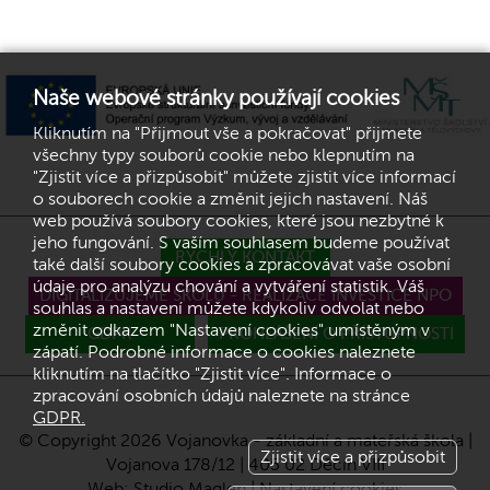
Naše webové stránky používají cookies
Kliknutím na "Přijmout vše a pokračovat" přijmete
všechny typy souborů cookie nebo klepnutím na
"Zjistit více a přizpůsobit" můžete zjistit více informací
o souborech cookie a změnit jejich nastavení. Náš
web používá soubory cookies, které jsou nezbytné k
jeho fungování. S vaším souhlasem budeme používat
RYCHLÝ KONTAKT
také další soubory cookies a zpracovávat vaše osobní
údaje pro analýzu chování a vytváření statistik. Váš
DIGITALIZUJEME ŠKOLU - REALIZACE INVESTICE NPO
souhlas a nastavení můžete kdykoliv odvolat nebo
změnit odkazem "Nastavení cookies" umístěným v
GDPR
PROHLÁŠENÍ O PŘÍSTUPNOSTI
zápatí. Podrobné informace o cookies naleznete
kliknutím na tlačítko "Zjistit více". Informace o
zpracování osobních údajů naleznete na stránce
GDPR.
© Copyright 2026 Vojanovka - základní a mateřská škola |
Zjistit více a přizpůsobit
Vojanova 178/12 | 405 02 Děčín VIII
Web:
Studio Maglen
|
Nastavení cookies