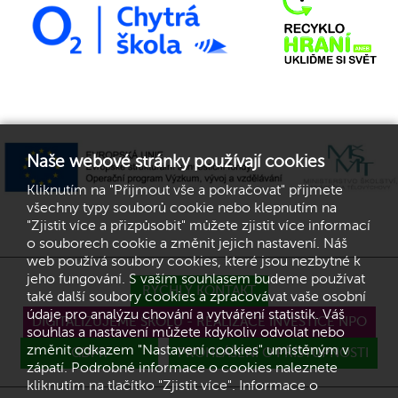
Naše webové stránky používají cookies
Kliknutím na "Přijmout vše a pokračovat" přijmete
všechny typy souborů cookie nebo klepnutím na
"Zjistit více a přizpůsobit" můžete zjistit více informací
o souborech cookie a změnit jejich nastavení. Náš
web používá soubory cookies, které jsou nezbytné k
jeho fungování. S vaším souhlasem budeme používat
RYCHLÝ KONTAKT
také další soubory cookies a zpracovávat vaše osobní
údaje pro analýzu chování a vytváření statistik. Váš
DIGITALIZUJEME ŠKOLU - REALIZACE INVESTICE NPO
souhlas a nastavení můžete kdykoliv odvolat nebo
změnit odkazem "Nastavení cookies" umístěným v
GDPR
PROHLÁŠENÍ O PŘÍSTUPNOSTI
zápatí. Podrobné informace o cookies naleznete
kliknutím na tlačítko "Zjistit více". Informace o