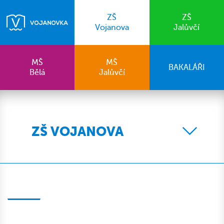
ZŠ
ZŠ
Vojanova
Jalůvčí
MŠ
MŠ
BAKALÁŘI
Bělá
Jalůvčí
ZŠ VOJANOVA