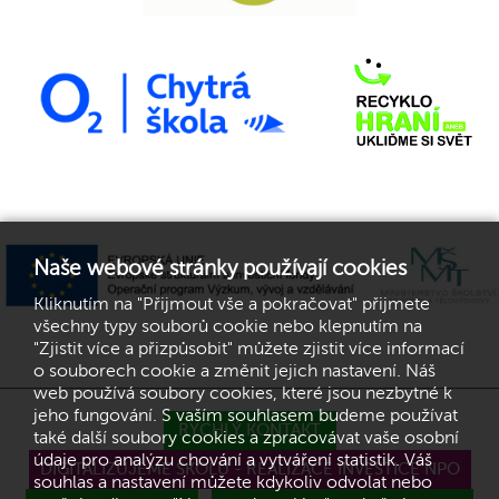
Naše webové stránky používají cookies
Kliknutím na "Přijmout vše a pokračovat" přijmete
všechny typy souborů cookie nebo klepnutím na
"Zjistit více a přizpůsobit" můžete zjistit více informací
o souborech cookie a změnit jejich nastavení. Náš
web používá soubory cookies, které jsou nezbytné k
jeho fungování. S vaším souhlasem budeme používat
RYCHLÝ KONTAKT
také další soubory cookies a zpracovávat vaše osobní
údaje pro analýzu chování a vytváření statistik. Váš
DIGITALIZUJEME ŠKOLU - REALIZACE INVESTICE NPO
souhlas a nastavení můžete kdykoliv odvolat nebo