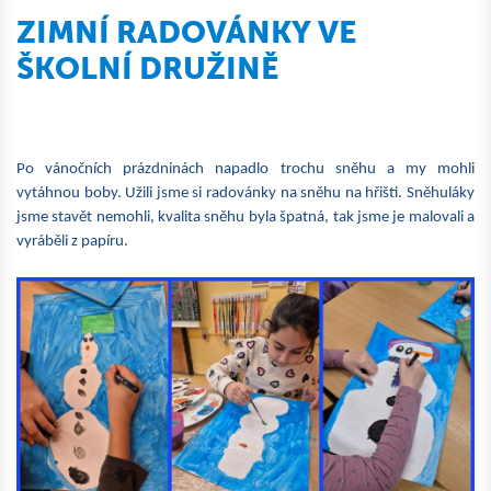
ZIMNÍ RADOVÁNKY VE
ŠKOLNÍ DRUŽINĚ
Po vánočních prázdninách napadlo trochu sněhu a my mohli
vytáhnou boby. Užili jsme si radovánky na sněhu na hřišti. Sněhuláky
jsme stavět nemohli, kvalita sněhu byla špatná, tak jsme je malovali a
vyráběli z papíru.