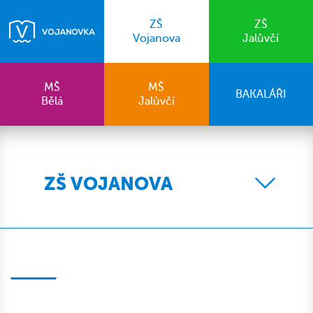
ZŠ
ZŠ
Vojanova
Jalůvčí
MŠ
MŠ
BAKALÁŘI
Bělá
Jalůvčí
ZŠ VOJANOVA