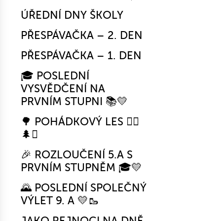
ÚŘEDNÍ DNY ŠKOLY
PŘESPÁVAČKA – 2. DEN
PŘESPÁVAČKA – 1. DEN
🎓 POSLEDNÍ
VYSVĚDČENÍ NA
PRVNÍM STUPNI 📚💛
🌳 POHÁDKOVÝ LES 🧚‍♀️
🌲✨
🎉 ROZLOUČENÍ 5.A S
PRVNÍM STUPNĚM 🎓💛
🌄 POSLEDNÍ SPOLEČNÝ
VÝLET 9. A 💛🥾
JAKO REJNOCI NA DNĚ