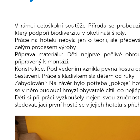
V rámci celoškolní soutěže Příroda se probouzí
který podpoří biodiverzitu v okolí naší školy.
Práce na hotelu nebyla jen o teorii, ale předev
celým procesem výroby.
Příprava materiálu: Děti nejprve pečlivě obr
připravený k montáži.
Konstrukce: Pod vedením vznikla pevná kostra 
Sestavení: Práce s kladívkem šla dětem od ruky –
Zabydlování: Na závěr bylo potřeba „pokoje“ ho
se v něm budoucí hmyzí obyvatelé cítili co nejlé
Děti si při práci vyzkoušely nejen svou zručnos
sledovat, jací první hosté se v jejich hotelu s pří