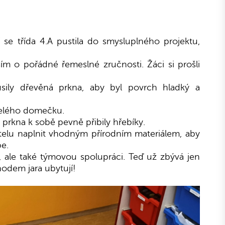
 se třída 4.A pustila do smysluplného projektu,
ším o pořádné řemeslné zručnosti. Žáci si prošli
ousily dřevěná prkna, aby byl povrch hladký a
celého domečku.
 prkna k sobě pevně přibily hřebíky.
telu naplnit vhodným přírodním materiálem, aby
pe.
t, ale také týmovou spolupráci. Teď už zbývá jen
chodem jara ubytují!