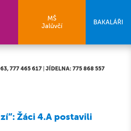
MŠ
BAKALÁŘI
Jalůvčí
63, 777 465 617
|
JÍDELNA: 775 868 557
í“: Žáci 4.A postavili