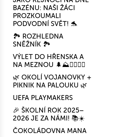
BAZÉNU: NAŠI ŽÁCI
PROZKOUMALI
PODVODNÍ SVĚT! 🐬
🏞️ ROZHLEDNA
SNĚŽNÍK 🏞️
VÝLET DO HŘENSKA A
NA MEZNOU 🌲⛰️🚶‍♂️🚶‍♀️
🌿 OKOLÍ VOJANOVKY +
PIKNIK NA PALOUKU 🌿
UEFA PLAYMAKERS
🎉 ŠKOLNÍ ROK 2025–
2026 JE ZA NÁMI! 📚☀️
ČOKOLÁDOVNA MANA