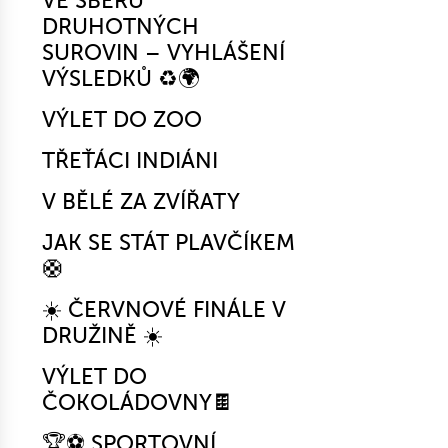
VE SBĚRU
DRUHOTNÝCH
SUROVIN – VYHLÁŠENÍ
VÝSLEDKŮ ♻️🌍
VÝLET DO ZOO
TŘEŤÁCI INDIÁNI
V BĚLÉ ZA ZVÍŘATY
JAK SE STÁT PLAVČÍKEM
🛟
☀️ ČERVNOVÉ FINÁLE V
DRUŽINĚ ☀️
VÝLET DO
ČOKOLÁDOVNY🍫
🏆⚽ SPORTOVNÍ