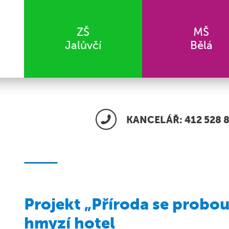
ZŠ
MŠ
Jalůvčí
Bělá
KANCELÁŘ: 412 528 8
Projekt „Příroda se probouz
hmyzí hotel