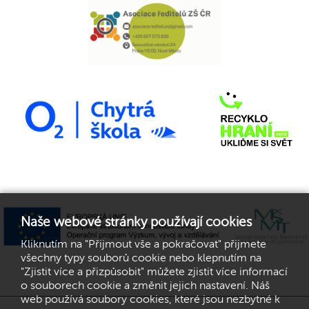
Naše webové stránky používají cookies
Kliknutím na "Přijmout vše a pokračovat" přijmete
všechny typy souborů cookie nebo klepnutím na
"Zjistit více a přizpůsobit" můžete zjistit více informací
o souborech cookie a změnit jejich nastavení. Náš
web používá soubory cookies, které jsou nezbytné k