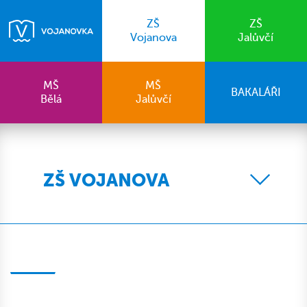
ZŠ
ZŠ
Vojanova
Jalůvčí
MŠ
MŠ
BAKALÁŘI
Bělá
Jalůvčí
ZŠ VOJANOVA