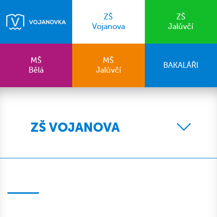
ZŠ
ZŠ
Vojanova
Jalůvčí
MŠ
MŠ
BAKALÁŘI
Bělá
Jalůvčí
ZŠ VOJANOVA