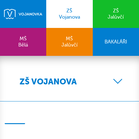
ZŠ
ZŠ
Vojanova
Jalůvčí
MŠ
MŠ
BAKALÁŘI
Bělá
Jalůvčí
ZŠ VOJANOVA