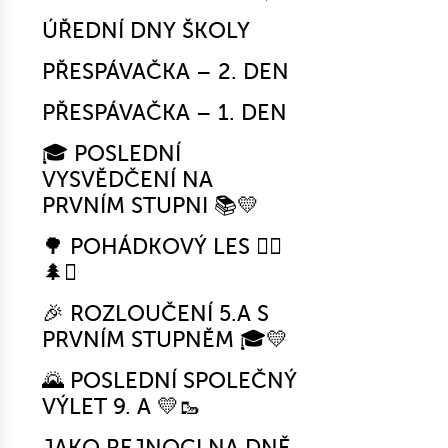
ÚŘEDNÍ DNY ŠKOLY
PŘESPÁVAČKA – 2. DEN
PŘESPÁVAČKA – 1. DEN
🎓 POSLEDNÍ
VYSVĚDČENÍ NA
PRVNÍM STUPNI 📚💛
🌳 POHÁDKOVÝ LES 🧚‍♀️
🌲✨
🎉 ROZLOUČENÍ 5.A S
PRVNÍM STUPNĚM 🎓💛
🌄 POSLEDNÍ SPOLEČNÝ
VÝLET 9. A 💛🥾
JAKO REJNOCI NA DNĚ