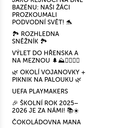
BAZÉNU: NAŠI ŽÁCI
PROZKOUMALI
PODVODNÍ SVĚT! 🐬
🏞️ ROZHLEDNA
SNĚŽNÍK 🏞️
VÝLET DO HŘENSKA A
NA MEZNOU 🌲⛰️🚶‍♂️🚶‍♀️
🌿 OKOLÍ VOJANOVKY +
PIKNIK NA PALOUKU 🌿
UEFA PLAYMAKERS
🎉 ŠKOLNÍ ROK 2025–
2026 JE ZA NÁMI! 📚☀️
ČOKOLÁDOVNA MANA