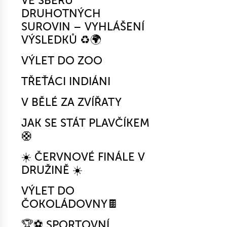
VE SBĚRU
DRUHOTNÝCH
SUROVIN – VYHLÁŠENÍ
VÝSLEDKŮ ♻️🌍
VÝLET DO ZOO
TŘEŤÁCI INDIÁNI
V BĚLÉ ZA ZVÍŘATY
JAK SE STÁT PLAVČÍKEM
🛟
☀️ ČERVNOVÉ FINÁLE V
DRUŽINĚ ☀️
VÝLET DO
ČOKOLÁDOVNY🍫
🏆⚽ SPORTOVNÍ