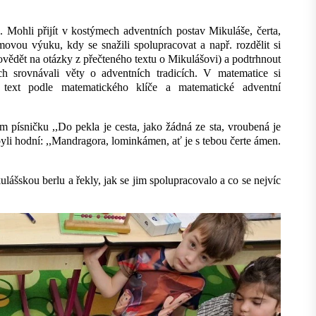
. Mohli přijít v kostýmech adventních postav Mikuláše, čerta,
ovou výuku, kdy se snažili spolupracovat a např. rozdělit si
ovědět na otázky z přečteného textu o Mikulášovi) a podtrhnout
ch srovnávali věty o adventních tradicích. V matematice si
 text podle matematického klíče a matematické adventní
im písničku ,,Do pekla je cesta, jako žádná ze sta, vroubená je
li hodní: ,,Mandragora, lominkámen, ať je s tebou čerte ámen.
ášskou berlu a řekly, jak se jim spolupracovalo a co se nejvíc