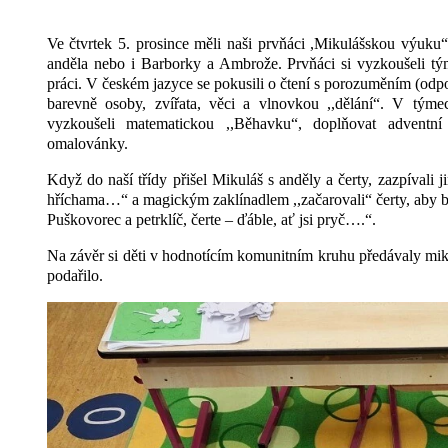
Ve čtvrtek 5. prosince měli naši prvňáci ,Mikulášskou výuku“
anděla nebo i Barborky a Ambrože. Prvňáci si vyzkoušeli tým
práci. V českém jazyce se pokusili o čtení s porozuměním (odp
barevně osoby, zvířata, věci a vlnovkou ,,dělání“. V týme
vyzkoušeli matematickou ,,Běhavku“, doplňovat adventní
omalovánky.
Když do naší třídy přišel Mikuláš s anděly a čerty, zazpívali j
hříchama…“ a magickým zaklínadlem ,,začarovali“ čerty, aby by
Puškovorec a petrklíč, čerte – ďáble, ať jsi pryč….“.
Na závěr si děti v hodnotícím komunitním kruhu předávaly mikul
podařilo.