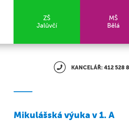
ZŠ
MŠ
Jalůvčí
Bělá
KANCELÁŘ: 412 528 8
Mikulášská výuka v 1. A