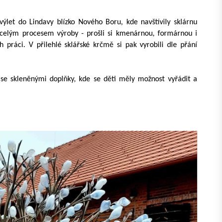
výlet do Lindavy blízko Nového Boru, kde navštívily sklárnu
 celým procesem výroby - prošli si kmenárnou, formárnou i
h práci. V přilehlé sklářské krčmě si pak vyrobili dle přání
 se skleněnými doplňky, kde se děti měly možnost vyřádit a