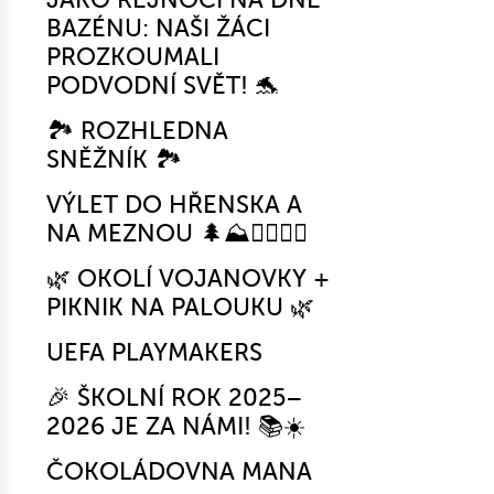
BAZÉNU: NAŠI ŽÁCI
PROZKOUMALI
PODVODNÍ SVĚT! 🐬
🏞️ ROZHLEDNA
SNĚŽNÍK 🏞️
VÝLET DO HŘENSKA A
NA MEZNOU 🌲⛰️🚶‍♂️🚶‍♀️
🌿 OKOLÍ VOJANOVKY +
PIKNIK NA PALOUKU 🌿
UEFA PLAYMAKERS
🎉 ŠKOLNÍ ROK 2025–
2026 JE ZA NÁMI! 📚☀️
ČOKOLÁDOVNA MANA