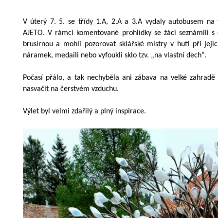
V úterý 7. 5. se třídy 1.A, 2.A a 3.A vydaly autobusem na 
AJETO.
V rámci komentované prohlídky se žáci seznámili s
brusírnou a mohli pozorovat sklářské mistry v huti při jejic
náramek, medaili nebo vyfoukli sklo tzv. „na vlastní dech“.
Počasí přálo, a tak nechyběla ani zábava na velké zahradě
nasvačit na čerstvém vzduchu.
Výlet byl velmi zdařilý a plný inspirace.