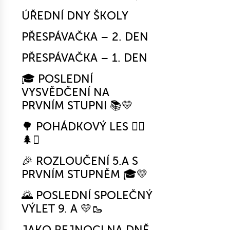
ÚŘEDNÍ DNY ŠKOLY
PŘESPÁVAČKA – 2. DEN
PŘESPÁVAČKA – 1. DEN
🎓 POSLEDNÍ
VYSVĚDČENÍ NA
PRVNÍM STUPNI 📚💛
🌳 POHÁDKOVÝ LES 🧚‍♀️
🌲✨
🎉 ROZLOUČENÍ 5.A S
PRVNÍM STUPNĚM 🎓💛
🌄 POSLEDNÍ SPOLEČNÝ
VÝLET 9. A 💛🥾
JAKO REJNOCI NA DNĚ