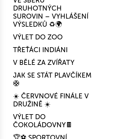
VE SBĚRU
DRUHOTNÝCH
SUROVIN – VYHLÁŠENÍ
VÝSLEDKŮ ♻️🌍
VÝLET DO ZOO
TŘEŤÁCI INDIÁNI
V BĚLÉ ZA ZVÍŘATY
JAK SE STÁT PLAVČÍKEM
🛟
☀️ ČERVNOVÉ FINÁLE V
DRUŽINĚ ☀️
VÝLET DO
ČOKOLÁDOVNY🍫
🏆⚽ SPORTOVNÍ