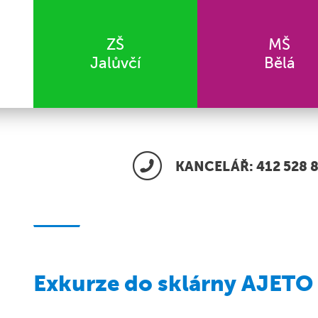
ZŠ
MŠ
Jalůvčí
Bělá
KANCELÁŘ: 412 528 8
Exkurze do sklárny AJETO